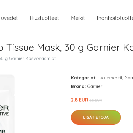
juvedet
Hiustuotteet
Meikit
Ihonhoitotuott
mb Tissue Mask, 30 g Garnier 
 30 g Garnier Kasvonaamiot
Kategoriat:
Tuotemerkit
,
Gar
Brand:
Garnier
2.8 EUR
3.5 EUR
LISÄTIETOJA