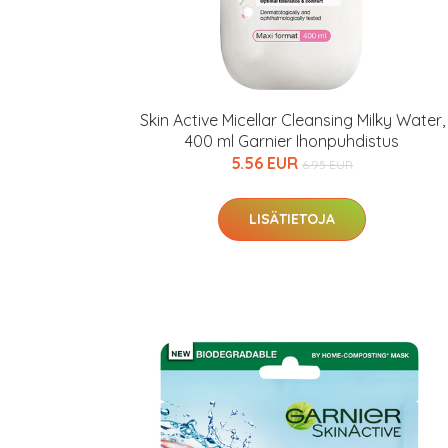
Skin Active Micellar Cleansing Milky Water,
400 ml Garnier Ihonpuhdistus
5.56 EUR
6.95 EUR
LISÄTIETOJA
Erikoist
Sponsoriltamme
IdealofMeD K
Kaikki Idealof