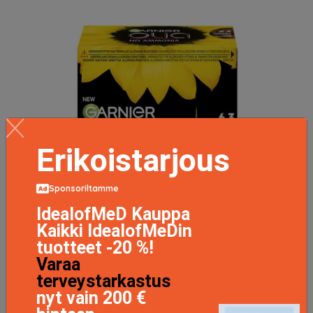
Erikoistarjous
Sponsoriltamme
IdealofMeD Kauppa
Kaikki IdealofMeDin
tuotteet -20 %!
Varaa
terveystarkastus
nyt vain 200 €