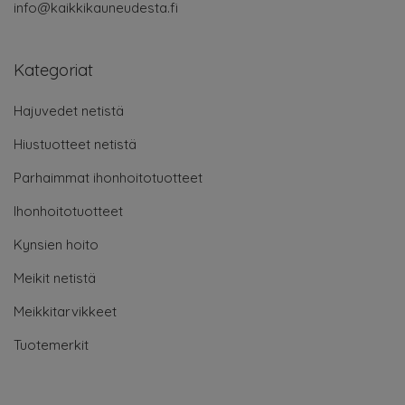
info@kaikkikauneudesta.fi
Kategoriat
Hajuvedet netistä
Hiustuotteet netistä
Parhaimmat ihonhoitotuotteet
Ihonhoitotuotteet
Kynsien hoito
Meikit netistä
Meikkitarvikkeet
Tuotemerkit