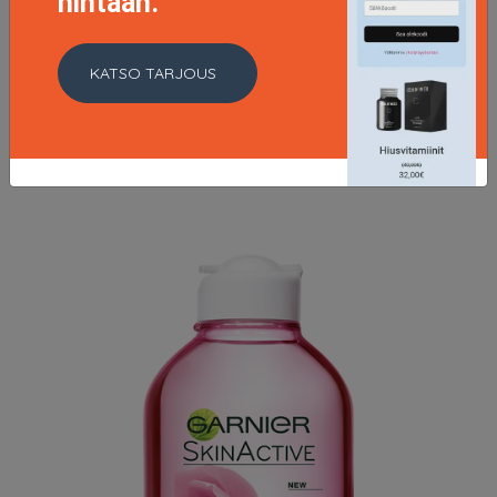
hintaan.
Garnier Olia - 6.3 Golden Light Brown
KATSO TARJOUS
11.9 EUR
LISÄTIETOJA