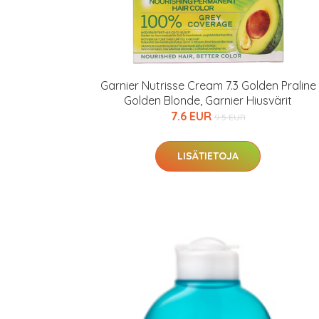
Garnier Nutrisse Cream 7.3 Golden Praline
Golden Blonde, Garnier Hiusvärit
7.6 EUR
9.5 EUR
LISÄTIETOJA
Erikoist
Sponsoriltamme
IdealofMeD K
Kaikki Idealof