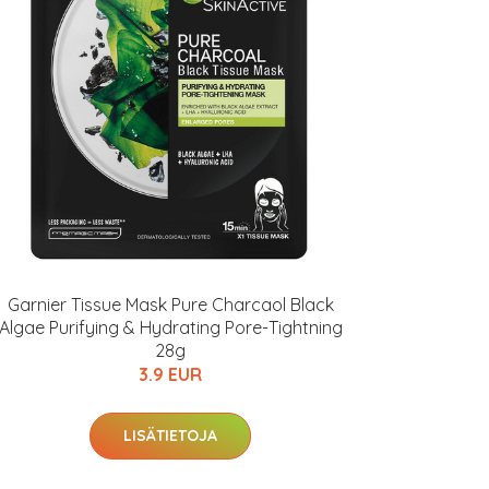
Garnier Tissue Mask Pure Charcaol Black
Algae Purifying & Hydrating Pore-Tightning
28g
3.9 EUR
LISÄTIETOJA