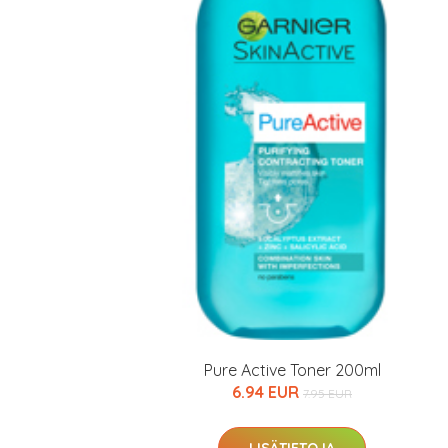
Varaa terveyst
hintaan.
KATSO TARJOUS
Pure Active Toner 200ml
6.94 EUR
7.95 EUR