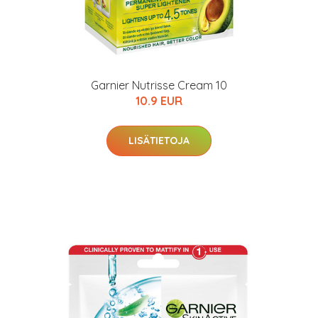
Garnier Nutrisse Cream 10
10.9 EUR
LISÄTIETOJA
arjous
auppa
MeDin tuotteet -20 %!