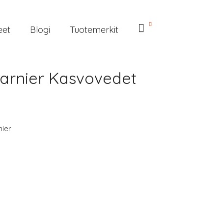
eet
Blogi
Tuotemerkit
Garnier Kasvovedet
nier