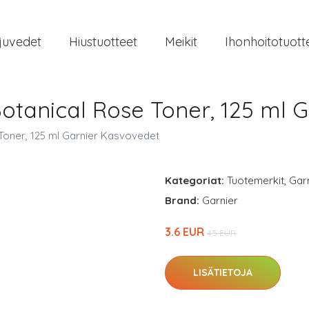
juvedet
Hiustuotteet
Meikit
Ihonhoitotuott
Botanical Rose Toner, 125 ml 
 Toner, 125 ml Garnier Kasvovedet
Kategoriat:
Tuotemerkit
,
Gar
Brand:
Garnier
3.6 EUR
4.5 EUR
LISÄTIETOJA