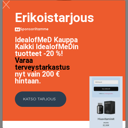
Erikoistarjous
Sponsoriltamme
IdealofMeD Kauppa
Kaikki IdealofMeDin
tuotteet -20 %!
Varaa
terveystarkastus
nyt vain 200 €
hintaan.
Glow Up Highlighter, Glo Skin Beauty Highlighter
26.57 EUR
37.95 EUR
KATSO TARJOUS
LISÄTIETOJA