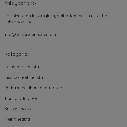
Yhteydenotto
Jos sinulla on kysymyksiä, voit ottaa meihin yhteyttä
sähköpostitse:
info@kaikkikauneudesta.fi
Kategoriat
Hajuvedet netistä
Hiustuotteet netistä
Parhaimmat ihonhoitotuotteet
Ihonhoitotuotteet
Kynsien hoito
Meikit netistä