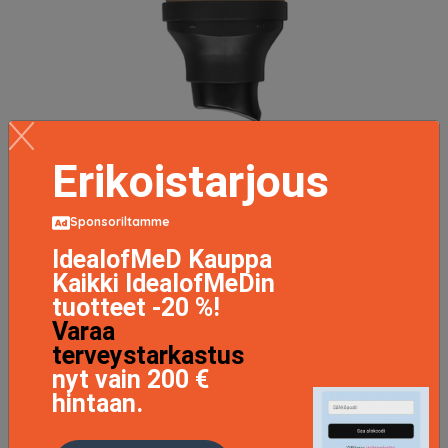
Complexion Rescue Defense™ Radiant Tint Protective
Erikoistarjous
Moisturizer 30 ml
68 EUR
Sponsoriltamme
IdealofMeD Kauppa
LISÄTIETOJA
Kaikki IdealofMeDin
tuotteet -20 %!
Varaa
terveystarkastus
nyt vain 200 €
hintaan.