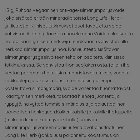
15 g, Puhdas vegaaninen anti-age-silmänympärysvoide,
joka sisältää erittäin mineraalipitoista Long Life Herb -
yrttiuutetta. Kliiniset tutkimukset osoittavat, että voide
vahvistaa ihoa ja pitää sen nuorekkaana.Voide ehkäisee ja
hoitaa ikääntymisen merkkejä tehokkaasti vahvistamalla
herkkää silmänympärysihoa. Kasviuutteita sisältävän
silmänympärysgeelivoiteen teho on osoitettu kliinisissä
tutkimuksissa. Se vahvistaa ihon suojakerrosta, jolloin iho
kestää paremmin haitallisia ympäristövaikutuksia, vapaita
radikaaleja ja stressiä. Uusi ja entistäkin parempi
kosteuttava silmänympärysvoide vähentää huomattavasti
ikääntymisen merkkejä, tasoittaa hienoja juonteita ja
ryppyjä, häivyttää tummia silmänalusia ja palauttaa ihon
luonnollisen hehkeyden.Kaikenikäisille ja kaikille ihotyypeille
(mukaan lukien ikääntyvälle iholle) sopivan
silmänympärysvoiteen salaisuutena ovat ainutlaatuinen
Long Life Herb (jonka uusi paranneltu koostumus on