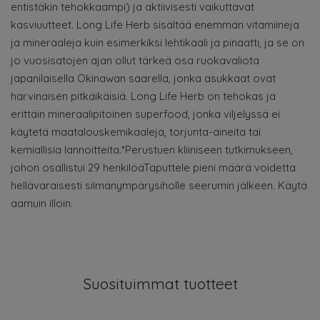
entistäkin tehokkaampi) ja aktiivisesti vaikuttavat
kasviuutteet. Long Life Herb sisältää enemmän vitamiineja
ja mineraaleja kuin esimerkiksi lehtikaali ja pinaatti, ja se on
jo vuosisatojen ajan ollut tärkeä osa ruokavaliota
japanilaisella Okinawan saarella, jonka asukkaat ovat
harvinaisen pitkäikäisiä. Long Life Herb on tehokas ja
erittäin mineraalipitoinen superfood, jonka viljelyssä ei
käytetä maatalouskemikaaleja, torjunta-aineita tai
kemiallisia lannoitteita.*Perustuen kliiniseen tutkimukseen,
johon osallistui 29 henkilöäTaputtele pieni määrä voidetta
hellävaraisesti silmänympärysiholle seerumin jälkeen. Käytä
aamuin illoin.
Suosituimmat tuotteet