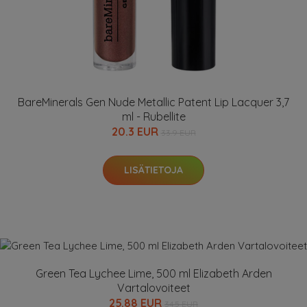
BareMinerals Gen Nude Metallic Patent Lip Lacquer 3,7
ml - Rubellite
20.3 EUR
33.9 EUR
LISÄTIETOJA
Green Tea Lychee Lime, 500 ml Elizabeth Arden
Vartalovoiteet
25.88 EUR
34.5 EUR