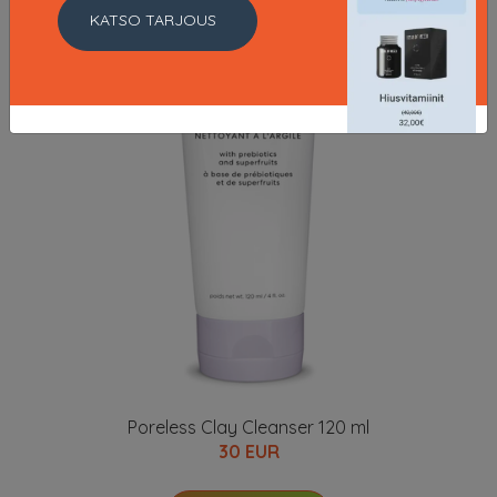
KATSO TARJOUS
Poreless Clay Cleanser 120 ml
30 EUR