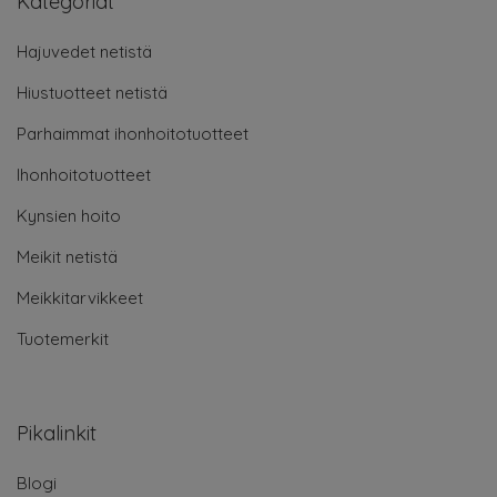
Kategoriat
Hajuvedet netistä
Hiustuotteet netistä
Parhaimmat ihonhoitotuotteet
Ihonhoitotuotteet
Kynsien hoito
Meikit netistä
Meikkitarvikkeet
Tuotemerkit
Pikalinkit
Blogi