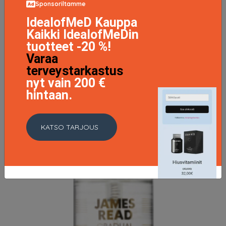
34 EUR
Sponsoriltamme
IdealofMeD Kauppa
Kaikki IdealofMeDin
LISÄTIETOJA
tuotteet -20 %!
Varaa
terveystarkastus
nyt vain 200 €
hintaan.
KATSO TARJOUS