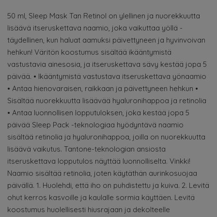
50 ml, Sleep Mask Tan Retinol on ylellinen ja nuorekkuutta
lisäävä itseruskettava naamio, joka vaikuttaa yöllä -
täydellinen, kun haluat aamuksi päivettyneen ja hyvinvoivan
hehkun! Väritön koostumus sisältää ikääntymistä
vastustavia ainesosia, ja itseruskettava sävy kestää jopa 5
päivää. • Ikääntymistä vastustava itseruskettava yönaamio
• Antaa hienovaraisen, raikkaan ja päivettyneen hehkun •
Sisältää nuorekkuutta lisäävää hyaluronihappoa ja retinolia
• Antaa luonnollisen lopputuloksen, joka kestää jopa 5
päivää Sleep Pack -teknologiaa hyödyntävä naamio
sisältää retinolia ja hyaluronihappoa, joilla on nuorekkuutta
lisäävä vaikutus. Tantone-teknologian ansiosta
itseruskettava lopputulos näyttää luonnolliselta. Vinkki!
Naamio sisältää retinolia, joten käytäthän aurinkosuojaa
päivällä. 1. Huolehdi, että iho on puhdistettu ja kuiva. 2. Levitä
ohut kerros kasvoille ja kaulalle sormia käyttäen. Levitä
koostumus huolellisesti hiusrajaan ja dekolteelle