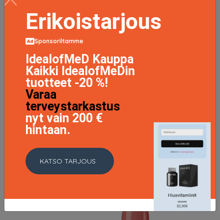
Erikoistarjous
Sponsoriltamme
IdealofMeD Kauppa
Kaikki IdealofMeDin
tuotteet -20 %!
Maximum Hydrator 72-Hour Auto-Replenishing
Varaa
Hydrator 50 ml
terveystarkastus
37 EUR
nyt vain 200 €
hintaan.
LISÄTIETOJA
KATSO TARJOUS