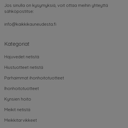
Jos sinulla on kysymyksiä, voit ottaa meihin yhteyttä
sähköpostitse:
info@kaikkikauneudesta.fi
Kategoriat
Hajuvedet netistä
Hiustuotteet netistä
Parhaimmat ihonhoitotuotteet
Ihonhoitotuotteet
Kynsien hoito
Meikit netistä
Meikkitarvikkeet