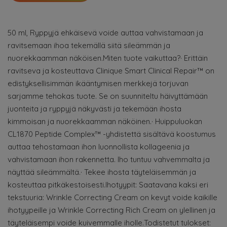
50 ml, Ryppyjä ehkäisevä voide auttaa vahvistamaan ja
ravitsemaan ihoa tekemällä siitä sileämmän ja
nuorekkaamman näköisen.Miten tuote vaikuttaa?· Erittäin
ravitseva ja kosteuttava Clinique Smart Clinical Repair™ on
edistyksellisimmän ikääntymisen merkkejä torjuvan
sarjamme tehokas tuote. Se on suunniteltu häivyttämään
juonteita ja ryppyjä näkyvästi ja tekemään ihosta
kimmoisan ja nuorekkaamman näköinen.· Huippuluokan
CL1870 Peptide Complex™ -yhdistettä sisältävä koostumus
auttaa tehostamaan ihon luonnollista kollageenia ja
vahvistamaan ihon rakennetta. Iho tuntuu vahvemmalta ja
näyttää sileämmältä.· Tekee ihosta täyteläisemmän ja
kosteuttaa pitkäkestoisesti.Ihotyypit: Saatavana kaksi eri
tekstuuria: Wrinkle Correcting Cream on kevyt voide kaikille
ihotyypeille ja Wrinkle Correcting Rich Cream on ylellinen ja
täyteläisempi voide kuivemmalle iholle.Todistetut tulokset: