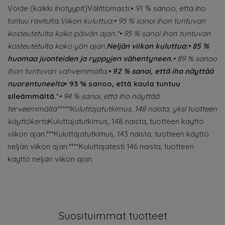
Voide (kaikki ihotyypit)Välittömästi:• 91 % sanoo, että iho
tuntuu ravitulta.
Viikon kuluttua:• 95 % sanoi ihon tuntuvan
kosteutetulta koko päivän ajan.*
• 95 % sanoi ihon tuntuvan
kosteutetulta koko yön ajan.
Neljän viikon kuluttua:• 85 %
huomaa juonteiden ja ryppyjen vähentyneen.
• 89 % sanoo
ihon tuntuvan vahvemmalta.
• 92 % sanoi, että iho näyttää
nuorentuneelta
• 93 % sanoo, että kaula tuntuu
sileämmältä.
*
• 94 % sanoi, että iho näyttää
terveemmältä*****Kuluttajatutkimus, 148 naista, yksi tuotteen
käyttökerta
Kuluttajatutkimus, 148 naista, tuotteen käyttö
viikon ajan.***Kuluttajatutkimus, 143 naista, tuotteen käyttö
neljän viikon ajan.****Kuluttajatesti 146 naista, tuotteen
käyttö neljän viikon ajan.
Suosituimmat tuotteet