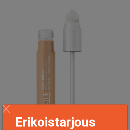
Erikoistarjous