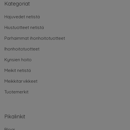
Kategoriat
Hajuvedet netistä
Hiustuotteet netistä
Parhaimmat ihonhoitotuotteet
Ihonhoitotuotteet
Kynsien hoito
Meikit netistä
Meikkitarvikkeet
Tuotemerkit
Pikalinkit
Blogi