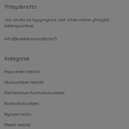
Yhteydenotto
Jos sinulla on kysymyksiä, voit ottaa meihin yhteyttä
sähköpostitse:
info@kaikkikauneudesta.fi
Kategoriat
Hajuvedet netistä
Hiustuotteet netistä
Parhaimmat ihonhoitotuotteet
Ihonhoitotuotteet
Kynsien hoito
Meikit netistä