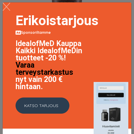
Erikoistarjous
Sponsoriltamme
IdealofMeD Kauppa
Kaikki IdealofMeDin
tuotteet -20 %!
Varaa
terveystarkastus
nyt vain 200 €
hintaan.
Benton Snail Bee Ultimate Eye Cream 30 g
37.9 EUR
KATSO TARJOUS
LISÄTIETOJA