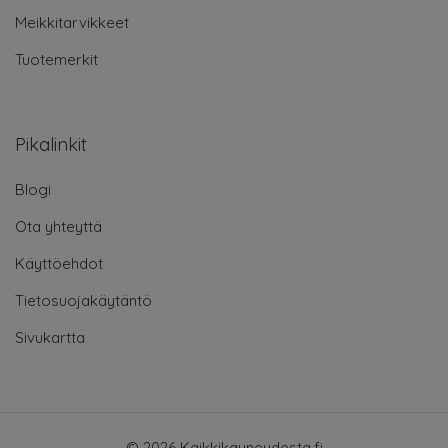
Meikkitarvikkeet
Tuotemerkit
Pikalinkit
Blogi
Ota yhteyttä
Käyttöehdot
Tietosuojakäytäntö
Sivukartta
© 2026 Kaikkikauneudesta.fi