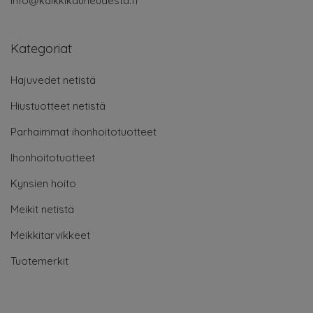
info@kaikkikauneudesta.fi
Kategoriat
Hajuvedet netistä
Hiustuotteet netistä
Parhaimmat ihonhoitotuotteet
Ihonhoitotuotteet
Kynsien hoito
Meikit netistä
Meikkitarvikkeet
Tuotemerkit