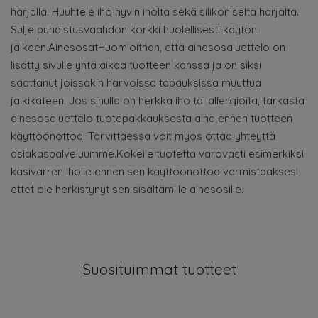
harjalla. Huuhtele iho hyvin iholta sekä silikoniselta harjalta.
Sulje puhdistusvaahdon korkki huolellisesti käytön
jälkeen.AinesosatHuomioithan, että ainesosaluettelo on
lisätty sivulle yhtä aikaa tuotteen kanssa ja on siksi
saattanut joissakin harvoissa tapauksissa muuttua
jälkikäteen. Jos sinulla on herkkä iho tai allergioita, tarkasta
ainesosaluettelo tuotepakkauksesta aina ennen tuotteen
käyttöönottoa. Tarvittaessa voit myös ottaa yhteyttä
asiakaspalveluumme.Kokeile tuotetta varovasti esimerkiksi
käsivarren iholle ennen sen käyttöönottoa varmistaaksesi
ettet ole herkistynyt sen sisältämille ainesosille.
Suosituimmat tuotteet