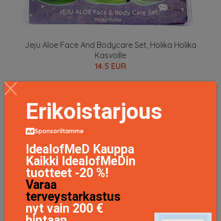
Jeju Aloe Face And Bodycare Set, Holika Holika
Kasvoille
14.5 EUR
LISÄTIETOJA
Erikoistarjous
Sponsoriltamme
IdealofMeD Kauppa
Kaikki IdealofMeDin
tuotteet -20 %!
Varaa
terveystarkastus
nyt vain 200 €
hintaan.