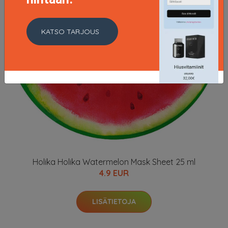
KATSO TARJOUS
Holika Holika Watermelon Mask Sheet 25 ml
4.9 EUR
LISÄTIETOJA