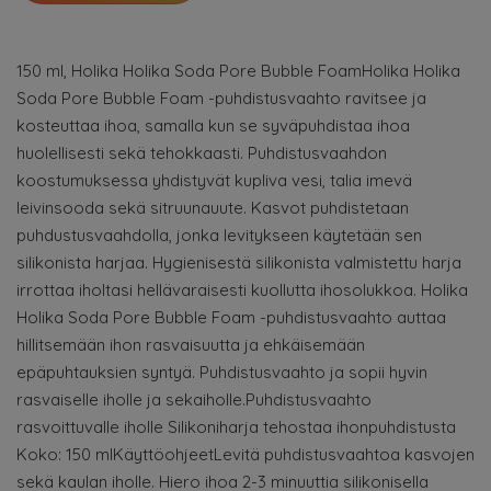
150 ml, Holika Holika Soda Pore Bubble FoamHolika Holika
Soda Pore Bubble Foam -puhdistusvaahto ravitsee ja
kosteuttaa ihoa, samalla kun se syväpuhdistaa ihoa
huolellisesti sekä tehokkaasti. Puhdistusvaahdon
koostumuksessa yhdistyvät kupliva vesi, talia imevä
leivinsooda sekä sitruunauute. Kasvot puhdistetaan
puhdustusvaahdolla, jonka levitykseen käytetään sen
silikonista harjaa. Hygienisestä silikonista valmistettu harja
irrottaa iholtasi hellävaraisesti kuollutta ihosolukkoa. Holika
Holika Soda Pore Bubble Foam -puhdistusvaahto auttaa
hillitsemään ihon rasvaisuutta ja ehkäisemään
epäpuhtauksien syntyä. Puhdistusvaahto ja sopii hyvin
rasvaiselle iholle ja sekaiholle.Puhdistusvaahto
rasvoittuvalle iholle Silikoniharja tehostaa ihonpuhdistusta
Koko: 150 mlKäyttöohjeetLevitä puhdistusvaahtoa kasvojen
sekä kaulan iholle. Hiero ihoa 2-3 minuuttia silikonisella