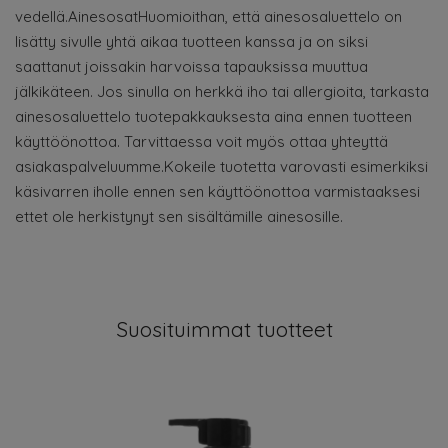
vedellä.AinesosatHuomioithan, että ainesosaluettelo on
lisätty sivulle yhtä aikaa tuotteen kanssa ja on siksi
saattanut joissakin harvoissa tapauksissa muuttua
jälkikäteen. Jos sinulla on herkkä iho tai allergioita, tarkasta
ainesosaluettelo tuotepakkauksesta aina ennen tuotteen
käyttöönottoa. Tarvittaessa voit myös ottaa yhteyttä
asiakaspalveluumme.Kokeile tuotetta varovasti esimerkiksi
käsivarren iholle ennen sen käyttöönottoa varmistaaksesi
ettet ole herkistynyt sen sisältämille ainesosille.
Suosituimmat tuotteet