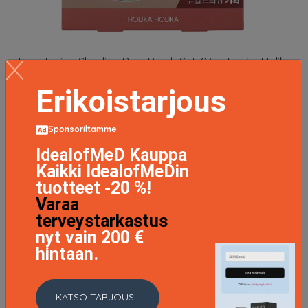
Tone Tuning Shading Dual Brush Set, 9,5 g Holika Holika
Siveltimet
Erikoistarjous
16.46 EUR
21.95 EUR
LISÄTIETOJA
Sponsoriltamme
IdealofMeD Kauppa
Kaikki IdealofMeDin
tuotteet -20 %!
Varaa
terveystarkastus
nyt vain 200 €
hintaan.
KATSO TARJOUS