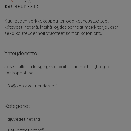
Kauneuden verkkokauppa tarjoaa kauneustuotteet
kätevästi netistä. Meiltä löydät parhaat meikkitarjoukset
sekä kauneudenhoitotuotteet saman katon alta.
Yhteydenotto
Jos sinulla on kysymyksiä, voit ottaa meihin yhteyttä
sähköpostitse:
info@kaikkikauneudesta.fi
Kategoriat
Hajuvedet netistä
Hiustuotteet netistä