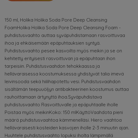
150 ml, Holika Holika Soda Pore Deep Cleansing
FoamHolika Holika Soda Pore Deep Cleansing Foam -
puhdistusvaahto auttaa syväpuhdistamaan rasvoittuvaa
ihoa ja ehkäisemään epäpuhtauksien syntyä.
Puhdistusvaahto pesee kasvoilta myös meikin ja se on
kehitetty erityisesti rasvoittuvan ja epäpuhtaan ihon
tarpeisiin. Puhdistusvaahdon tehokkaassa ja
hellävaraisessa koostumuksessa yhdistyvät talia imevä
leivinsooda sekä hiilihapotettu vesi. Puhdistusvaahdon
sisältämän teepuuöljyn antibakteerinen koostumus auttaa
rauhoittamaan ärtynyttä ihoa.Syväpuhdistava
puhdistusvaahto Rasvoittuvalle ja epäpuhtaalle iholle
Poistaa myös meikinKoko: 150 mlKäyttöVaahdota pieni
määrä puhdistusvaahtoa kämmenelläsi. Hiero vaahtoa
hellävaraisesti kosteiden kasvojen iholle 2-3 minuutin ajan.
Huuhtele puhdistusvaahto lopuksi iholta lämpimällä