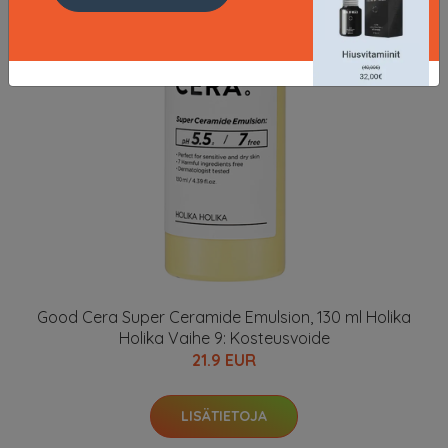
Good Cera Super Ceramide Emulsion, 130 ml Holika
Holika Vaihe 9: Kosteusvoide
21.9 EUR
LISÄTIETOJA