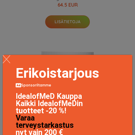
64.5 EUR
LISÄTIETOJA
Erikoistarjous
Sponsoriltamme
IdealofMeD Kauppa
Kaikki IdealofMeDin
tuotteet -20 %!
Varaa
terveystarkastus
nyt vain 200 €