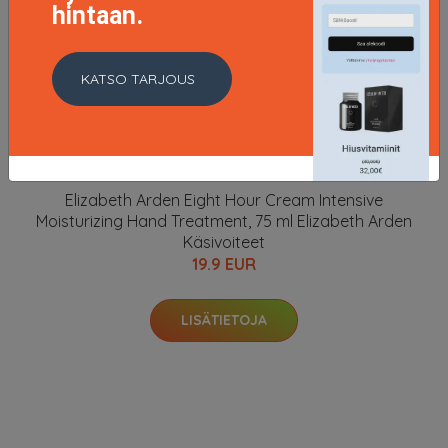
hintaan.
KATSO TARJOUS
Elizabeth Arden Eight Hour Cream Intensive
Moisturizing Hand Treatment, 75 ml Elizabeth Arden
Käsivoiteet
19.9 EUR
LISÄTIETOJA