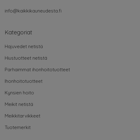
info@kaikkikauneudesta.fi
Kategoriat
Hajuvedet netistä
Hiustuotteet netistä
Parhaimmat ihonhoitotuotteet
Ihonhoitotuotteet
Kynsien hoito
Meikit netistä
Meikkitarvikkeet
Tuotemerkit