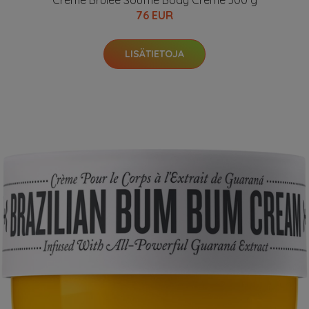
Crème Brûlée Soufflé Body Crème 300 g
76 EUR
LISÄTIETOJA