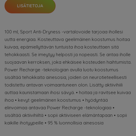
LISÄTIETOJA
100 ml, Sport Anti-Dryness -vartalovoide tarjoaa ihollesi
uutta energiaa. Kosteuttava geelimäinen koostumus hoitaa
kuivaa, epämiellyttävän tuntuista ihoa kosteuttaen sitä
tehokkaasti. Se imeytyy helposti ja nopeasti. Se antaa iholle
suojaavan kerroksen, joka ehkäisee kosteuden haihtumista.
Power Recharge -teknologian avulla luotu koostumus
sisältää tehokkaita ainesosia, joiden on neurotieteellisesti
todistettu antavan voimaantuneen olon. Lisätty aktiivihiili
auttaa kaunistamaan ihosi sävyä. • hoitaa ja ravitsee kuivaa
ihoa • kevyt geelimäinen koostumus • hyödyntää
elinvoimaa antavaa Power Recharge -teknologiaa •
sisältää aktiivihiiltä • sopii aktiiviseen elämäntapaan • sopii
kaikille ihotyypeille • 95 % luonnollisia ainesosia