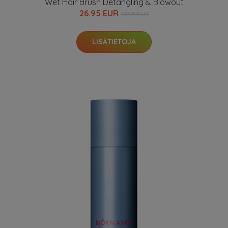
Wet Hair Brush Detangling & Blowout
26.95 EUR
27.95 EUR
LISÄTIETOJA