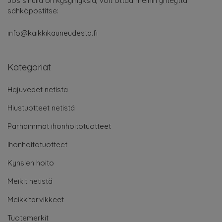
Jos sinulla on kysymyksiä, voit ottaa meihin yhteyttä
sähköpostitse:
info@kaikkikauneudesta.fi
Kategoriat
Hajuvedet netistä
Hiustuotteet netistä
Parhaimmat ihonhoitotuotteet
Ihonhoitotuotteet
Kynsien hoito
Meikit netistä
Meikkitarvikkeet
Tuotemerkit