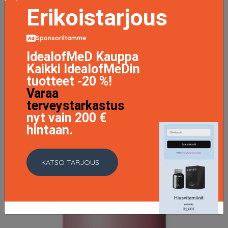
Erikoistarjous
LISÄTIETOJA
Sponsoriltamme
IdealofMeD Kauppa
Kaikki IdealofMeDin
tuotteet -20 %!
Varaa
terveystarkastus
nyt vain 200 €
hintaan.
KATSO TARJOUS