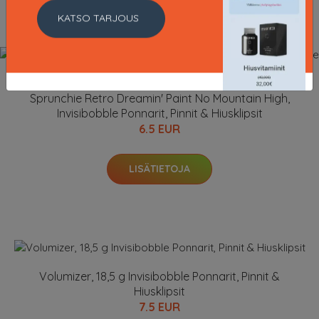
KATSO TARJOUS
Sprunchie Retro Dreamin' Paint No Mountain High,
Invisibobble Ponnarit, Pinnit & Hiusklipsit
6.5 EUR
LISÄTIETOJA
Volumizer, 18,5 g Invisibobble Ponnarit, Pinnit &
Hiusklipsit
7.5 EUR