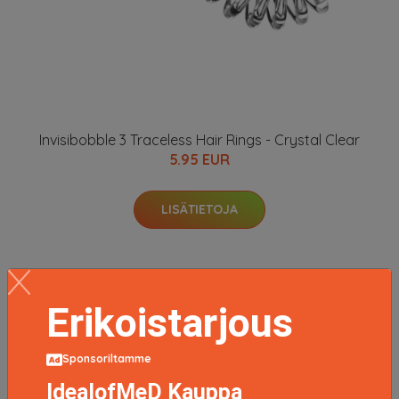
Invisibobble 3 Traceless Hair Rings - Crystal Clear
5.95 EUR
LISÄTIETOJA
Erikoistarjous
Kids Sprunchie Unicorn, Invisibobble Ponnarit
Sponsoriltamme
6.5 EUR
IdealofMeD Kauppa