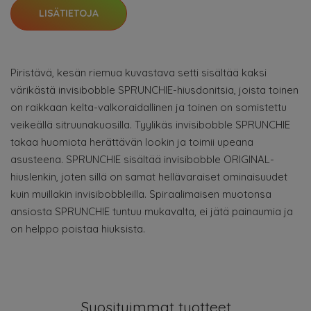
LISÄTIETOJA
Piristävä, kesän riemua kuvastava setti sisältää kaksi
värikästä invisibobble SPRUNCHIE-hiusdonitsia, joista toinen
on raikkaan kelta-valkoraidallinen ja toinen on somistettu
veikeällä sitruunakuosilla. Tyylikäs invisibobble SPRUNCHIE
takaa huomiota herättävän lookin ja toimii upeana
asusteena. SPRUNCHIE sisältää invisibobble ORIGINAL-
hiuslenkin, joten sillä on samat hellävaraiset ominaisuudet
kuin muillakin invisibobbleilla. Spiraalimaisen muotonsa
ansiosta SPRUNCHIE tuntuu mukavalta, ei jätä painaumia ja
on helppo poistaa hiuksista.
Suosituimmat tuotteet