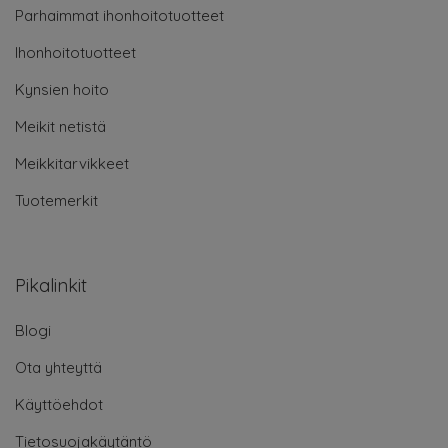
Parhaimmat ihonhoitotuotteet
Ihonhoitotuotteet
Kynsien hoito
Meikit netistä
Meikkitarvikkeet
Tuotemerkit
Pikalinkit
Blogi
Ota yhteyttä
Käyttöehdot
Tietosuojakäytäntö