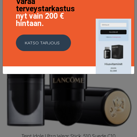
Varaa
terveystarkastus
nyt vain 200 €
hintaan.
KATSO TARJOUS
Teint Idole Ultra Wear Stick, 510 Suede C10