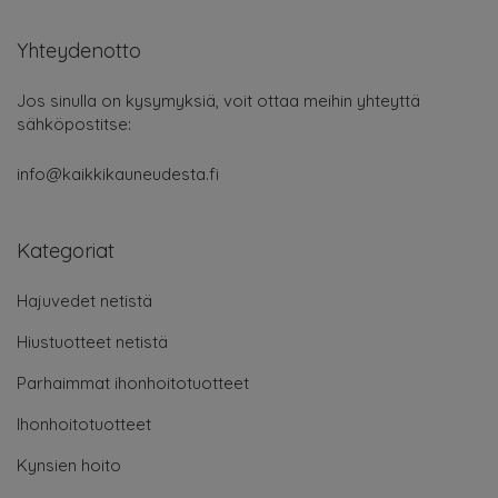
Yhteydenotto
Jos sinulla on kysymyksiä, voit ottaa meihin yhteyttä
sähköpostitse:
info@kaikkikauneudesta.fi
Kategoriat
Hajuvedet netistä
Hiustuotteet netistä
Parhaimmat ihonhoitotuotteet
Ihonhoitotuotteet
Kynsien hoito