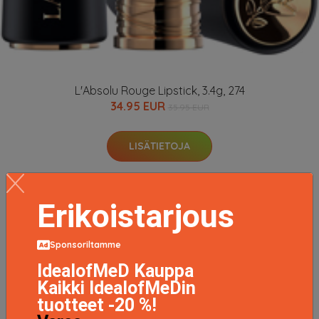
L'Absolu Rouge Lipstick, 3.4g, 274
34.95 EUR
35.95 EUR
LISÄTIETOJA
Erikoistarjous
Sponsoriltamme
IdealofMeD Kauppa
Kaikki IdealofMeDin
tuotteet -20 %!