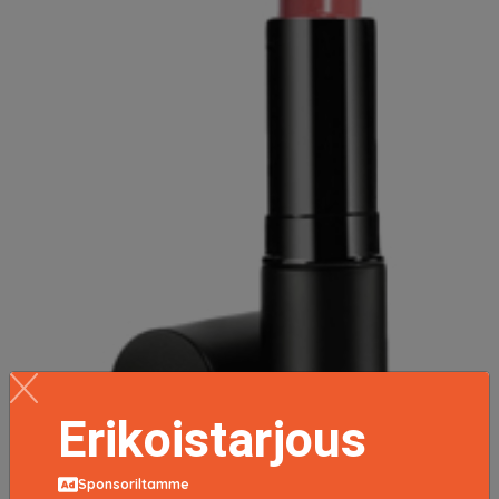
Erikoistarjous
Sponsoriltamme
Lipstick, 4g, Pink Lust