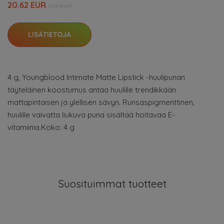
20.62 EUR
27.5 EUR
LISÄTIETOJA
4 g, Youngblood Intimate Matte Lipstick -huulipunan
täyteläinen koostumus antaa huulille trendikkään
mattapintaisen ja ylellisen sävyn. Runsaspigmenttinen,
huulille vaivatta liukuva puna sisältää hoitavaa E-
vitamiinia.Koko: 4 g
Suosituimmat tuotteet