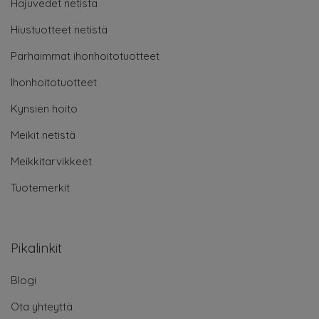
Hajuvedet netistä
Hiustuotteet netistä
Parhaimmat ihonhoitotuotteet
Ihonhoitotuotteet
Kynsien hoito
Meikit netistä
Meikkitarvikkeet
Tuotemerkit
Pikalinkit
Blogi
Ota yhteyttä