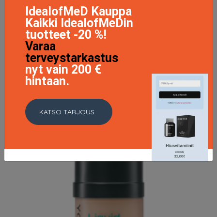
IdealofMeD Kauppa
21.95 EUR
25.95 EUR
Kaikki IdealofMeDin
tuotteet -20 %!
LISÄTIETOJA
Varaa
terveystarkastus
nyt vain 200 €
hintaan.
KATSO TARJOUS