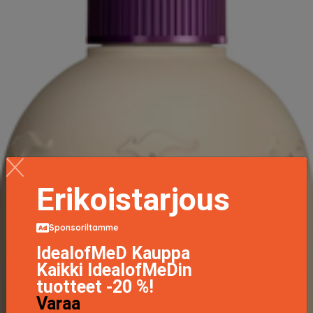
Erikoistarjous
Sponsoriltamme
IdealofMeD Kauppa
Kaikki IdealofMeDin
tuotteet -20 %!
Varaa