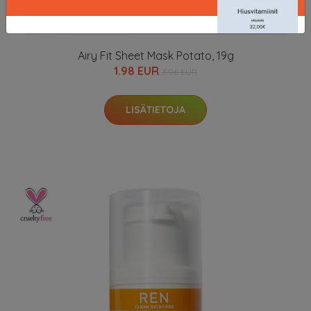
Airy Fit Sheet Mask Potato, 19g
1.98 EUR
3.96 EUR
LISÄTIETOJA