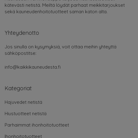
kätevästi netistä. Meiltä löydät parhaat meikkitarjoukset
sekä kauneudenhoitotuotteet saman katon alta.
Yhteydenotto
Jos sinulla on kysymyksiä, voit ottaa meihin yhteyttä
sähköpostitse:
info@kaikkikauneudesta.fi
Kategoriat
Hajuvedet netistä
Hiustuotteet netistä
Parhaimmat ihonhoitotuotteet
Ihonhoitotuotteet