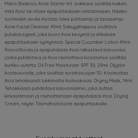
Mario Badescu Acne Starter Kit -pakkaus sisältää kaiken,
mitä ihosi tarvitsee epäpuhtauksien nitistämiseen. Näiden
tuotteiden avulla ihostasi tulee puhtaampi ja tasaisempi.
Acne Facial Cleanser 49ml: Salisyylihappoa sisältävä
puhdistusgeeli, joka kuorii ihoa kevyesti ja ehkäisee
epäpuhtauksien syntymistä. Special Cucumber Lotion 49ml:
Rasvoittuvaa ja epäpuhdasta ihoa raikastava kasvovesi,
jonka puhdistava ja ihoa rauhoittava koostumus sisältää
kurkku-uutetta. Oil Free Moisturizer SPF 30, 29ml: Öljytön
kosteusvoide, joka sisältää aurinkosuojan 30. Kosteuttaa
ihoa tehokkaasti tukkimatta ihohuokosia. Drying Mask, 14ml:
Tehokkaasti puhdistava kasvonaamio, joka auttaa
kirkastamaan ja rauhoittamaan epäpuhdasta ihoa. Drying
Cream, näyte: Täsmähoitotuote epäpuhtauksille.