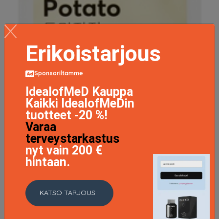
Erikoistarjous
Sponsoriltamme
IdealofMeD Kauppa
Kaikki IdealofMeDin
tuotteet -20 %!
Varaa
terveystarkastus
nyt vain 200 €
hintaan.
KATSO TARJOUS