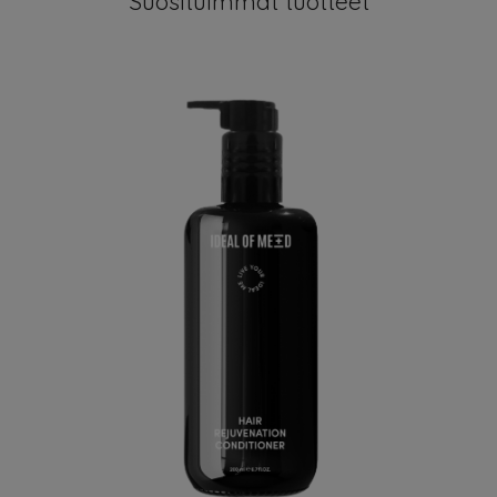
Suosituimmat tuotteet