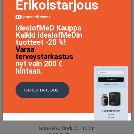
Erikoistarjous
Sponsoriltamme
IdealofMeD Kauppa
Kaikki IdealofMeDin
tuotteet -20 %!
Varaa
terveystarkastus
nyt vain 200 €
hintaan.
KATSO TARJOUS
Noni Glow Body Oil, 100ml