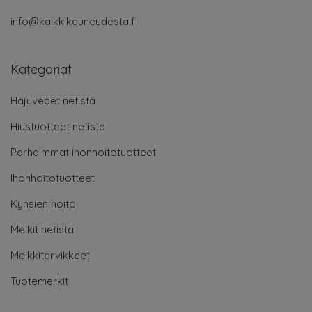
info@kaikkikauneudesta.fi
Kategoriat
Hajuvedet netistä
Hiustuotteet netistä
Parhaimmat ihonhoitotuotteet
Ihonhoitotuotteet
Kynsien hoito
Meikit netistä
Meikkitarvikkeet
Tuotemerkit