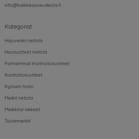
info@kaikkikauneudesta.fi
Kategoriat
Hajuvedet netistä
Hiustuotteet netistä
Parhaimmat ihonhoitotuotteet
Ihonhoitotuotteet
Kynsien hoito
Meikit netistä
Meikkitarvikkeet
Tuotemerkit