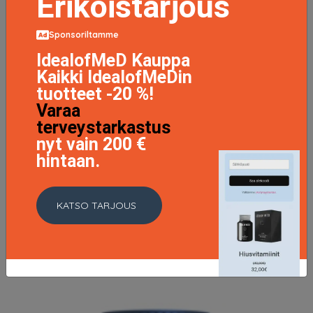
Erikoistarjous
Sponsoriltamme
IdealofMeD Kauppa
Kaikki IdealofMeDin
tuotteet -20 %!
Varaa
terveystarkastus
nyt vain 200 €
hintaan.
Unlock Male, EdT 50ml
38.95 EUR
49.95 EUR
KATSO TARJOUS
LISÄTIETOJA