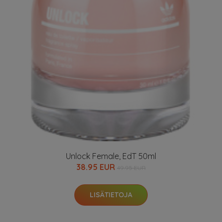
Unlock Female, EdT 50ml
38.95 EUR
49.95 EUR
LISÄTIETOJA