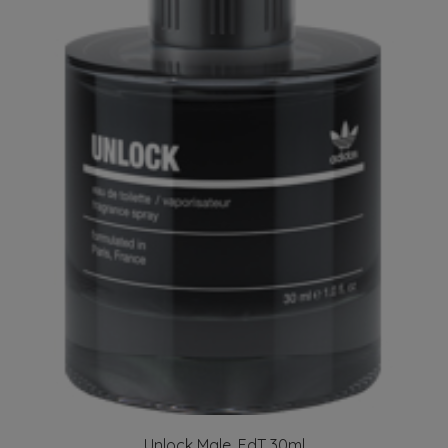
Unlock Male, EdT 30ml