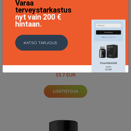
Varaa
terveystarkastus
nyt vain 200 €
hintaan.
KATSO TARJOUS
First Instinct Women EdP 50 ml
53.7 EUR
LISÄTIETOJA