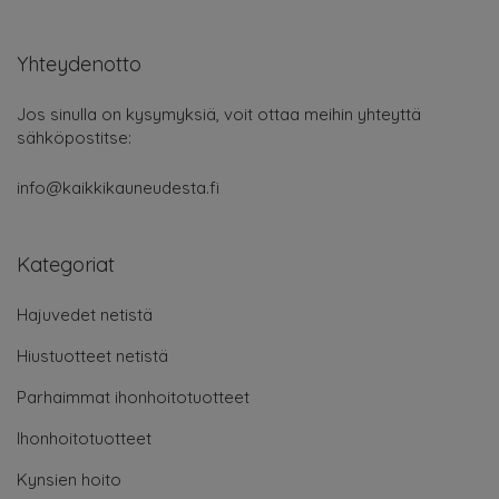
Yhteydenotto
Jos sinulla on kysymyksiä, voit ottaa meihin yhteyttä
sähköpostitse:
info@kaikkikauneudesta.fi
Kategoriat
Hajuvedet netistä
Hiustuotteet netistä
Parhaimmat ihonhoitotuotteet
Ihonhoitotuotteet
Kynsien hoito