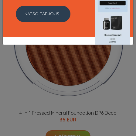
KATSO TARJOUS
4-in-1 Pressed Mineral Foundation DP6 Deep
35 EUR