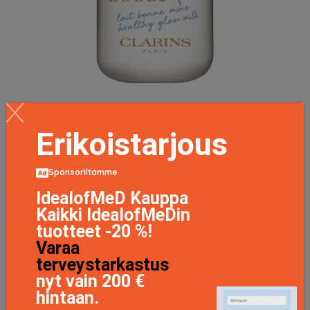
Clarins Milky Boost 50 ml ─ 05 Milky Sandalwood
34.9 EUR
Erikoistarjous
LISÄTIETOJA
Sponsoriltamme
IdealofMeD Kauppa
Kaikki IdealofMeDin
tuotteet -20 %!
Varaa
terveystarkastus
nyt vain 200 €
hintaan.