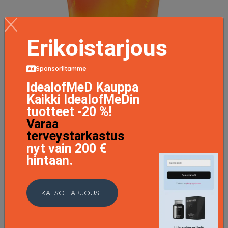
Erikoistarjous
Sponsoriltamme
IdealofMeD Kauppa
Kaikki IdealofMeDin
tuotteet -20 %!
Varaa
terveystarkastus
nyt vain 200 €
hintaan.
Turn Up The Heat, 40 ml RFSU Hierontaöljyt
KATSO TARJOUS
5.95 EUR
LISÄTIETOJA