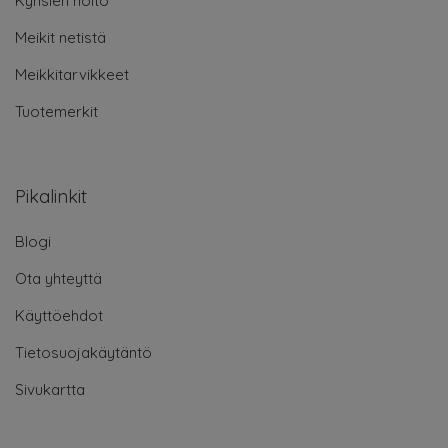
Kynsien hoito
Meikit netistä
Meikkitarvikkeet
Tuotemerkit
Pikalinkit
Blogi
Ota yhteyttä
Käyttöehdot
Tietosuojakäytäntö
Sivukartta