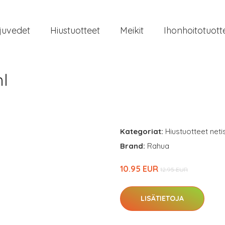
juvedet
Hiustuotteet
Meikit
Ihonhoitotuott
l
Kategoriat:
Hiustuotteet neti
Brand:
Rahua
10.95 EUR
12.95 EUR
LISÄTIETOJA