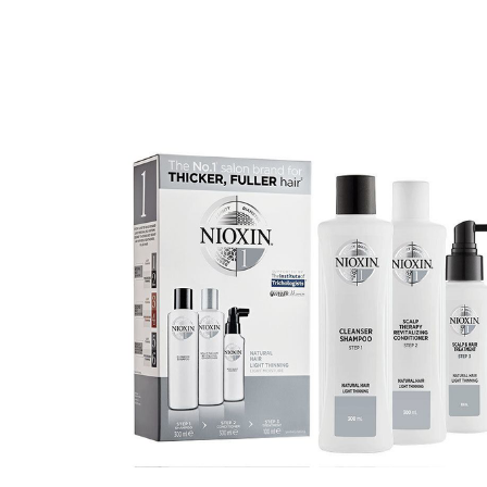
Varaa terveyst
hintaan.
KATSO TARJOUS