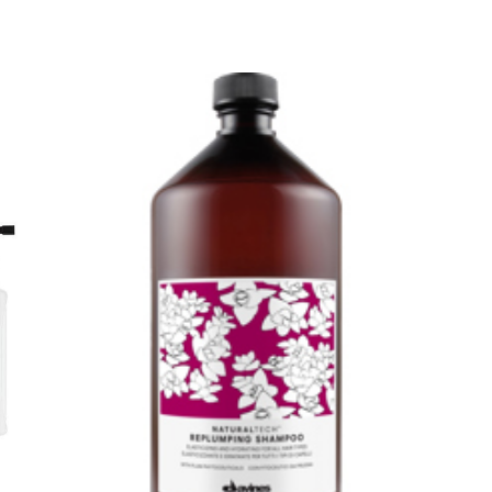
arkastus
nyt vain 200 €