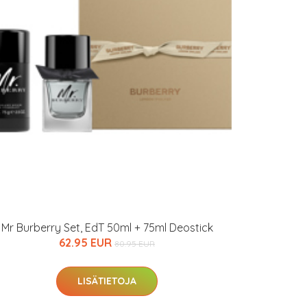
Mr Burberry Set, EdT 50ml + 75ml Deostick
62.95 EUR
80.95 EUR
LISÄTIETOJA