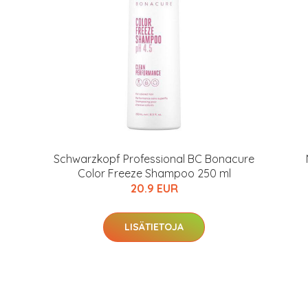
Schwarzkopf Professional BC Bonacure
Color Freeze Shampoo 250 ml
20.9 EUR
arjous
LISÄTIETOJA
auppa
MeDin tuotteet -20 %!