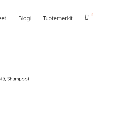
eet
Blogi
Tuotemerkit
stä
,
Shampoot