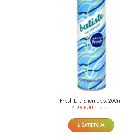
Erikoist
Fresh Dry Shampoo, 200ml
4.95 EUR
6.94 EUR
Sponsoriltamme
IdealofMeD K
LISÄTIETOJA
Kaikki Idealof