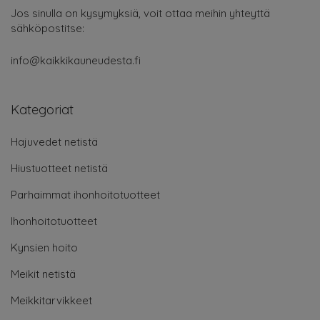
Jos sinulla on kysymyksiä, voit ottaa meihin yhteyttä
sähköpostitse:
info@kaikkikauneudesta.fi
Kategoriat
Hajuvedet netistä
Hiustuotteet netistä
Parhaimmat ihonhoitotuotteet
Ihonhoitotuotteet
Kynsien hoito
Meikit netistä
Meikkitarvikkeet