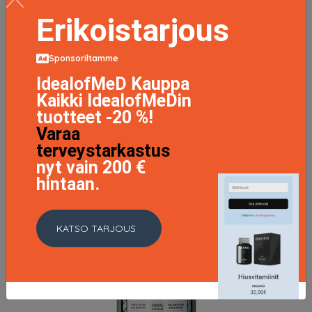
Kuivashampoo
Erikoistarjous
12.5 EUR
Sponsoriltamme
LISÄTIETOJA
IdealofMeD Kauppa
Kaikki IdealofMeDin
tuotteet -20 %!
Varaa
terveystarkastus
nyt vain 200 €
hintaan.
KATSO TARJOUS