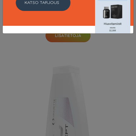
KATSO TARJOUS
Crush, 100 ml Grazette of Sweden Muotoilutuotteet
13.26 EUR
18.95 EUR
LISÄTIETOJA