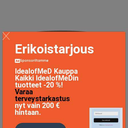
Erikoistarjous
Sponsoriltamme
IdealofMeD Kauppa
Kaikki IdealofMeDin
tuotteet -20 %!
Varaa
terveystarkastus
nyt vain 200 €
hintaan.