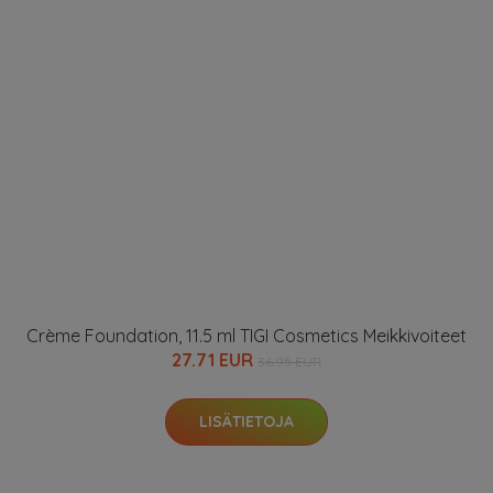
Gen Nude Blonzer, 3,8 g bareMinerals Poskipuna
39 EUR
LISÄTIETOJA
Kauneuden verkkokauppa tarjoaa kauneustuotteet