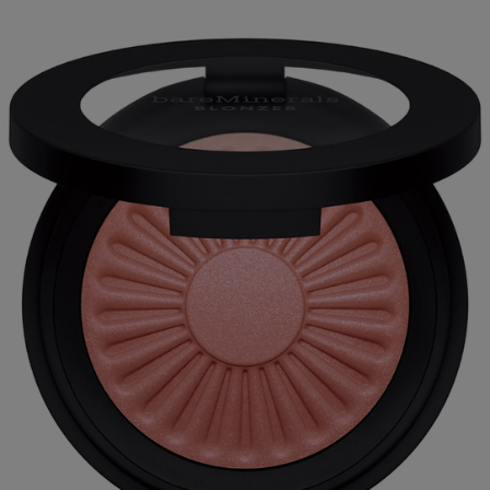
kätevästi netistä. Meiltä löydät parhaat meikkitarjoukset
sekä kauneudenhoitotuotteet saman katon alta.
Yhteydenotto
Jos sinulla on kysymyksiä, voit ottaa meihin yhteyttä
sähköpostitse:
info@kaikkikauneudesta.fi
Kategoriat
Hajuvedet netistä
Hiustuotteet netistä
Parhaimmat ihonhoitotuotteet
Ihonhoitotuotteet