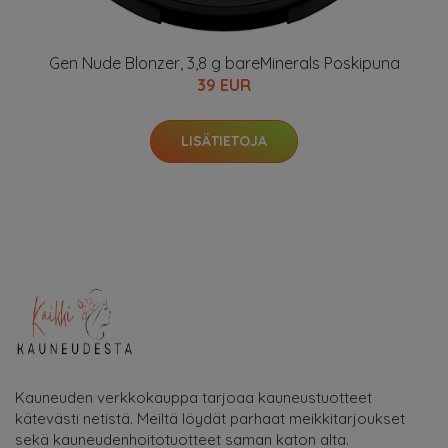
Kynsien hoito
Meikit netistä
Meikkitarvikkeet
Tuotemerkit
Pikalinkit
Blogi
Ota yhteyttä
Käyttöehdot
Tietosuojakäytäntö
Sivukartta