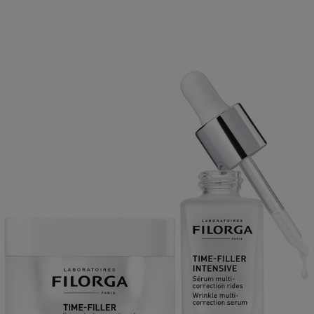
Anti-Wrinkle Duo, Filorga Ihonhoitopakkaukset
111.96 EUR
LISÄTIETOJA
Crème Foundation, 11.5 ml TIGI Cosmetics Meikkivoiteet
27.71 EUR
36.95 EUR
LISÄTIETOJA