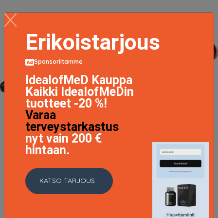
Erikoistarjous
Sponsoriltamme
IdealofMeD Kauppa
Kaikki IdealofMeDin
tuotteet -20 %!
Varaa
terveystarkastus
nyt vain 200 €
hintaan.
KATSO TARJOUS
9000 Cordless Tong, Babyliss Kihartimet & lämpörullat
143.6 EUR
179.5 EUR