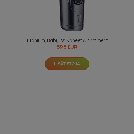
Titanium, Babyliss Koneet & trimmerit
59.5 EUR
LISÄTIETOJA
Liquid Lipstick, 3,2 g Anastasia Beverly Hills Huulipuna
20.62 EUR
27.5 EUR
LISÄTIETOJA