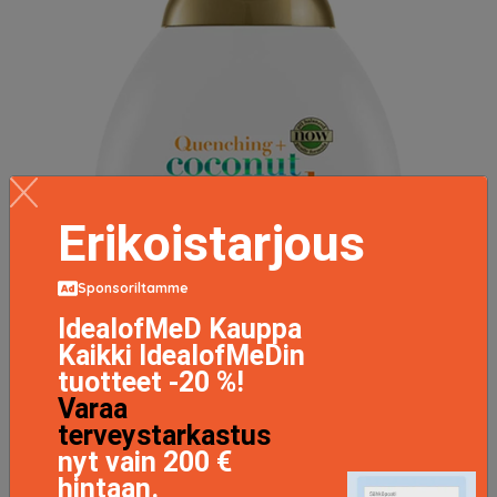
Erikoistarjous
Sponsoriltamme
IdealofMeD Kauppa
Kaikki IdealofMeDin
tuotteet -20 %!
Varaa
terveystarkastus
nyt vain 200 €
Coconut Curls Conditioner, 385 ml OGX Hoitoaine
hintaan.