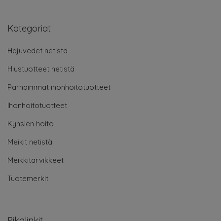
Kategoriat
Hajuvedet netistä
Hiustuotteet netistä
Parhaimmat ihonhoitotuotteet
Ihonhoitotuotteet
Kynsien hoito
Meikit netistä
Meikkitarvikkeet
Tuotemerkit
Pikalinkit