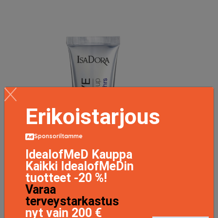
Erikoistarjous
Sponsoriltamme
IdealofMeD Kauppa
Kaikki IdealofMeDin
tuotteet -20 %!
Varaa
terveystarkastus
nyt vain 200 €