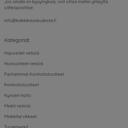
Jos sinulla on kysymyksiä, voit ottaa meihin yhteyttä
sähköpostitse:
info@kaikkikauneudesta.fi
Kategoriat
Hajuvedet netistä
Hiustuotteet netistä
Parhaimmat ihonhoitotuotteet
Ihonhoitotuotteet
Kynsien hoito
Meikit netistä
Meikkitarvikkeet
Tuotemerkit