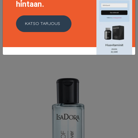
hintaan.
Active All Day Wear Make-Up Foundation 28 Espresso
KATSO TARJOUS
17 EUR
LISÄTIETOJA