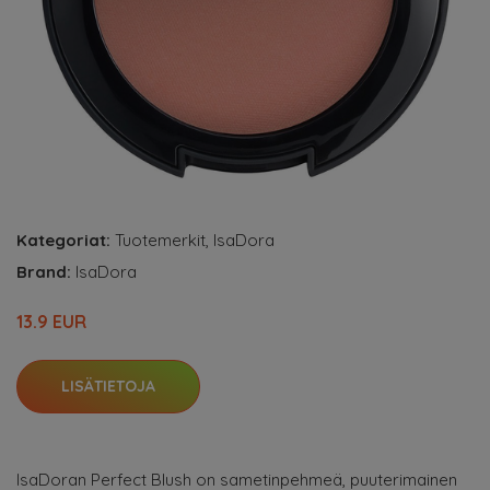
Kategoriat:
Tuotemerkit
,
IsaDora
Brand:
IsaDora
13.9 EUR
LISÄTIETOJA
IsaDoran Perfect Blush on sametinpehmeä, puuterimainen