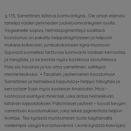
g 1.15, Samettinen, kätevä luomivärikynä.. Ole oman elämäsi
taiteilija näiden pehmeiden jauheluomivärikynien avulla.
Vegaaneille sopiva, helmiäspigmenttejä sisältävä
koostumus on pakattu helppokäyttöiseen ja helposti
mukana kulkevaan, jumbokokoiseen kynä-muotoon.
Sujuvasti luomellesi tarttuvaa luomiväriä voidaan kerrostaa
ja häivyttää, ja se kestää myös kosteissa olosuhteissa.
Pidä siis hauskaa ja luo oma samettinen, säihkyvä
mestariteoksesi.. • Tasainen, jauhemainen koostumus•
Samettinen ja helmeilevä lopputulos• Helppo häivyttää ja
kerrostaa• Sopii myös kosteisiin ilmastoihin. Mica –
luonnossa esiintyvä mineraali, joka antaa helmeilevän,
kiiltävän lopputuloksen. Pallomaiset jauheet – luovat kevyen,
samettisen koostumuksen, joka tekee pigmentistä helpon
levittää.. Tee kynästä monitoiminen tuote käyttämällä
vaaleimpia sävyjä korostusvärinä. Levitä kynästä kasvojesi