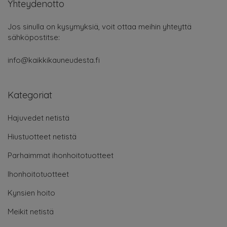
Yhteydenotto
Jos sinulla on kysymyksiä, voit ottaa meihin yhteyttä
sähköpostitse:
info@kaikkikauneudesta.fi
Kategoriat
Hajuvedet netistä
Hiustuotteet netistä
Parhaimmat ihonhoitotuotteet
Ihonhoitotuotteet
Kynsien hoito
Meikit netistä