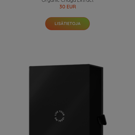
Organic Chaga Extract
30 EUR
LISÄTIETOJA