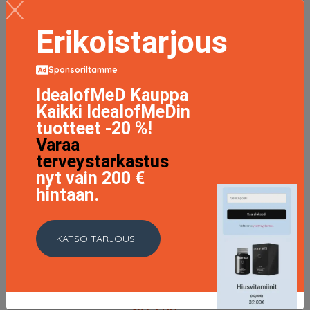
Erikoistarjous
Sponsoriltamme
IdealofMeD Kauppa
Kaikki IdealofMeDin
tuotteet -20 %!
Varaa
terveystarkastus
nyt vain 200 €
hintaan.
KATSO TARJOUS
IsaDora Volume Lash Styler, 9 ml IsaDora Ripsiväri