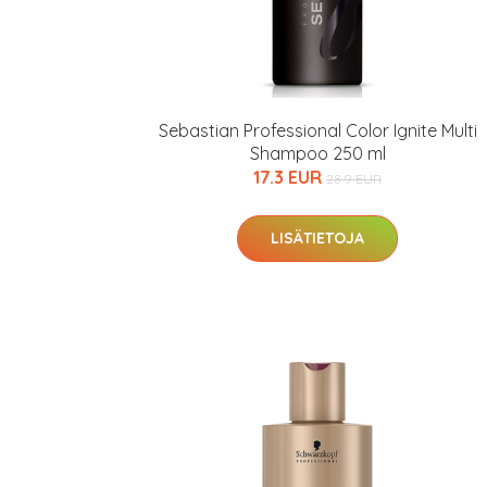
Sebastian Professional Color Ignite Multi
Shampoo 250 ml
17.3 EUR
28.9 EUR
LISÄTIETOJA
Erikoist
Sponsoriltamme
IdealofMeD K
Kaikki Idealof