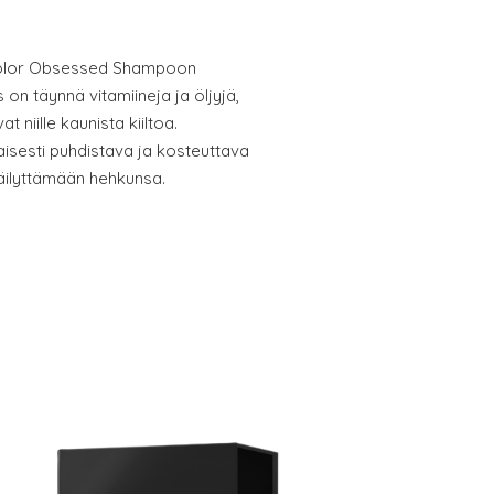
 Color Obsessed Shampoon
on täynnä vitamiineja ja öljyjä,
t niille kaunista kiiltoa.
aisesti puhdistava ja kosteuttava
äilyttämään hehkunsa.