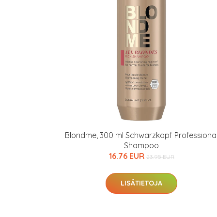
Varaa terveyst
hintaan.
KATSO TARJOUS
Blondme, 300 ml Schwarzkopf Professiona
Shampoo
16.76 EUR
23.95 EUR
LISÄTIETOJA