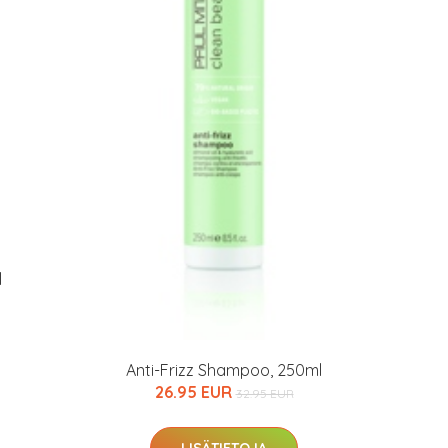
arkastus
nyt vain 200 €
l
Anti-Frizz Shampoo, 250ml
26.95 EUR
32.95 EUR