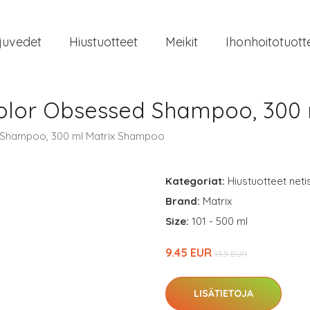
juvedet
Hiustuotteet
Meikit
Ihonhoitotuott
 Color Obsessed Shampoo, 300
d Shampoo, 300 ml Matrix Shampoo
Kategoriat:
Hiustuotteet neti
Brand:
Matrix
Size:
101 - 500 ml
9.45 EUR
13.5 EUR
LISÄTIETOJA