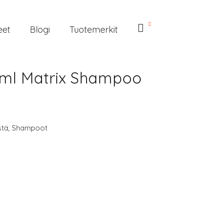
eet
Blogi
Tuotemerkit
 ml Matrix Shampoo
stä
,
Shampoot