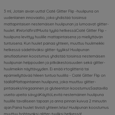
3 ml, Jotain aivan uutta! Ciaté Glitter Flip -huulipuna on
uudenlainen innovaatio, joka yhdistää toisiinsa
mattapintaisen nestemäisen huulipunan ja lumoavat glitter-
huulet. #Worldfirst!Muuta tyyliä hetkessäCiaté Glitter Flip -
huulipuna levittyy huulille mattapintaisena ja miellyttävän
tuntuisena. Kun huulet painaa yhteen, muuttuu huulimeikki
hetkessä sädehtiväksi glitter-tyyliksi! Huulipunan
ainutlaatuinen koostumus yhdistää toisiinsa nestemäisen
huulipunan helppouden ja pitkäkestoisuuden sekä glitter-
huulimeikin näyttävyyden. Ei enää irtoglitteriä tai
epämiellyttävää hileen tuntua huulilla - Ciaté Glitter Flip on
täällä!Mattapintainen huulipuna, joka muuttuu glitter-
pintaiseksiVegaaninen ja gluteeniton koostumusSaatavilla
useita upeita sävyjäKäyttöLevitä nestemäinen huulipuna
huulille tavalliseen tapaan ja anna pinnan kuivua 2 minuutin
ajan.Paina huulet tiiviisti yhteen.Wau! Huulipunan koostumus
muuttuu hohtavaksi glitter-tyyliksi hetkessä!