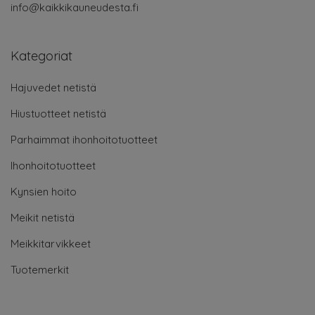
info@kaikkikauneudesta.fi
Kategoriat
Hajuvedet netistä
Hiustuotteet netistä
Parhaimmat ihonhoitotuotteet
Ihonhoitotuotteet
Kynsien hoito
Meikit netistä
Meikkitarvikkeet
Tuotemerkit