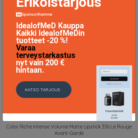
Erikoistarjous
Sponsoriltamme
IdealofMeD Kauppa
Kaikki IdealofMeDin
tuotteet -20 %!
Varaa
terveystarkastus
nyt vain 200 €
hintaan.
KATSO TARJOUS
Color Riche Intense Volume Matte Lipstick 336 Le Rouge
Avant-Garde