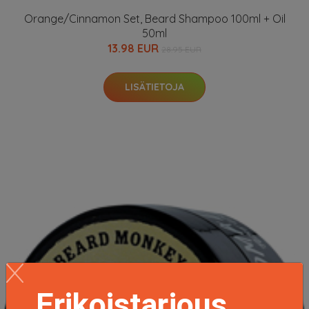
Orange/Cinnamon Set, Beard Shampoo 100ml + Oil
50ml
13.98 EUR
28.95 EUR
LISÄTIETOJA
Erikoistarjous