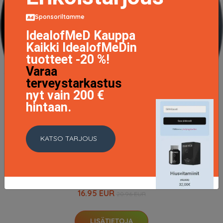
Sponsoriltamme
IdealofMeD Kauppa
Kaikki IdealofMeDin
tuotteet -20 %!
Varaa
terveystarkastus
nyt vain 200 €
hintaan.
KATSO TARJOUS
Hair Pomade, 100ml
16.95 EUR
20.96 EUR
LISÄTIETOJA