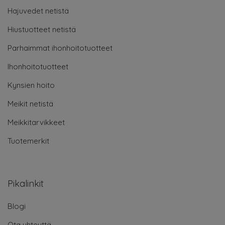
Hajuvedet netistä
Hiustuotteet netistä
Parhaimmat ihonhoitotuotteet
Ihonhoitotuotteet
Kynsien hoito
Meikit netistä
Meikkitarvikkeet
Tuotemerkit
Pikalinkit
Blogi
Ota yhteyttä