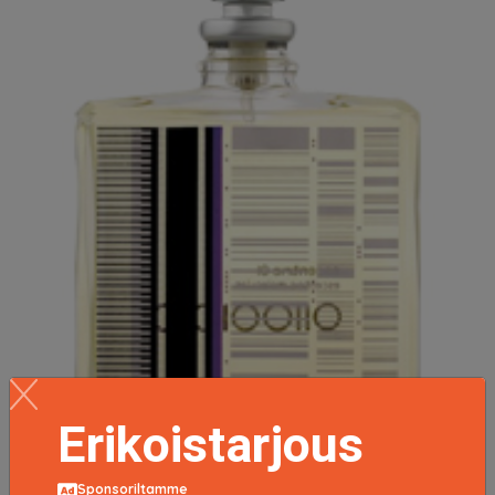
Erikoistarjous
Sponsoriltamme