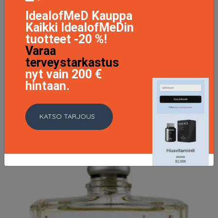
IdealofMeD Kauppa
Kaikki IdealofMeDin
tuotteet -20 %!
Varaa
Escentric 01, EdT 100ml
terveystarkastus
100.95 EUR
110.96 EUR
nyt vain 200 €
hintaan.
LISÄTIETOJA
KATSO TARJOUS