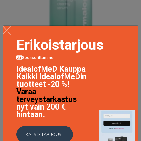
Erikoistarjous
Sponsoriltamme
IdealofMeD Kauppa
Kaikki IdealofMeDin
tuotteet -20 %!
Varaa
terveystarkastus
nyt vain 200 €
AGE Bright Clearing Serum, 30ml
hintaan.
77.95 EUR
79.96 EUR
LISÄTIETOJA
KATSO TARJOUS