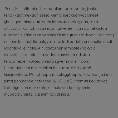
75 ml, MultiVitamin Thermafoliant on kuorinta, jonka
tehokkaat mekaaniset ja kemialliset kuorivat aineet
yhdistyvät ainutlaatuiseen lämpöteknologiaan, joka
aktivoituu kontaktissa ihoon tai veteen. Lämpö tehostaa
tuotteen sisältämien vitamiinien imeytymistä ihoon. Kehitetty
ennenaikaisesti ikääntyvälle iholle. Kuorinta ennenaikaisesti
ikääntyvälle iholle. Ainutlaatuinen lämpöteknologia
aktivoituu kontaktissa veden kanssa ja edistää
tehoaineiden kulkeutumista syvemmälle ihoon.
Hienojakoinen mineraalijauhe kuorii ja häivyttää
hiusjuonteita. Maitohappo ja salisyylihappo kuorivat ja ihon
pinta pehmenee hetkessä. A-, C-, ja E-vitamiini korjaavat
ikääntymisen merkkejä, stimuloivat kollageenin
muodostumista ja pehmittävät ihoa.