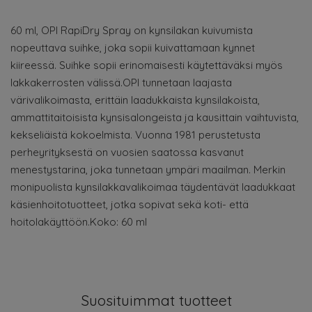
60 ml, OPI RapiDry Spray on kynsilakan kuivumista
nopeuttava suihke, joka sopii kuivattamaan kynnet
kiireessä. Suihke sopii erinomaisesti käytettäväksi myös
lakkakerrosten välissä.OPI tunnetaan laajasta
värivalikoimasta, erittäin laadukkaista kynsilakoista,
ammattitaitoisista kynsisalongeista ja kausittain vaihtuvista,
kekseliäistä kokoelmista. Vuonna 1981 perustetusta
perheyrityksestä on vuosien saatossa kasvanut
menestystarina, joka tunnetaan ympäri maailman. Merkin
monipuolista kynsilakkavalikoimaa täydentävät laadukkaat
käsienhoitotuotteet, jotka sopivat sekä koti- että
hoitolakäyttöön.Koko: 60 ml
Suosituimmat tuotteet