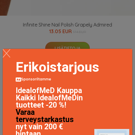
Infinite Shine Nail Polish Grapely Admired
13.05 EUR
17.4 EUR
LISÄTIETOJA
Erikoistarjous
Sponsoriltamme
IdealofMeD Kauppa
Kaikki IdealofMeDin
tuotteet -20 %!
Varaa
terveystarkastus
nyt vain 200 €
hintaan.