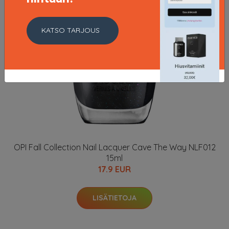
KATSO TARJOUS
OPI Fall Collection Nail Lacquer Cave The Way NLF012
15ml
17.9 EUR
LISÄTIETOJA