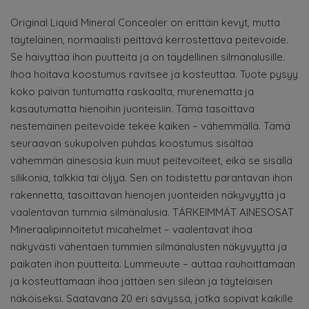
Original Liquid Mineral Concealer on erittäin kevyt, mutta
täyteläinen, normaalisti peittävä kerrostettava peitevoide.
Se häivyttää ihon puutteita ja on täydellinen silmänalusille.
Ihoa hoitava koostumus ravitsee ja kosteuttaa. Tuote pysyy
koko päivän tuntumatta raskaalta, murenematta ja
kasautumatta hienoihin juonteisiin. Tämä tasoittava
nestemäinen peitevoide tekee kaiken – vähemmällä. Tämä
seuraavan sukupolven puhdas koostumus sisältää
vähemmän ainesosia kuin muut peitevoiteet, eikä se sisällä
silikonia, talkkia tai öljyä. Sen on todistettu parantavan ihon
rakennetta, tasoittavan hienojen juonteiden näkyvyyttä ja
vaalentavan tummia silmänalusia. TÄRKEIMMÄT AINESOSAT
Mineraalipinnoitetut micahelmet – vaalentavat ihoa
näkyvästi vähentäen tummien silmänalusten näkyvyyttä ja
paikaten ihon puutteita. Lummeuute – auttaa rauhoittamaan
ja kosteuttamaan ihoa jättäen sen sileän ja täyteläisen
näköiseksi. Saatavana 20 eri sävyssä, jotka sopivat kaikille