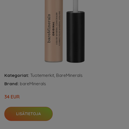
Kategoriat:
Tuotemerkit
,
BareMinerals
Brand:
bareMinerals
34 EUR
LISÄTIETOJA