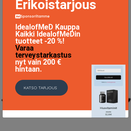
Erikoistarjous
Sponsoriltamme
IdealofMeD Kauppa
Kaikki IdealofMeDin
tuotteet -20 %!
Varaa
terveystarkastus
nyt vain 200 €
hintaan.
KATSO TARJOUS