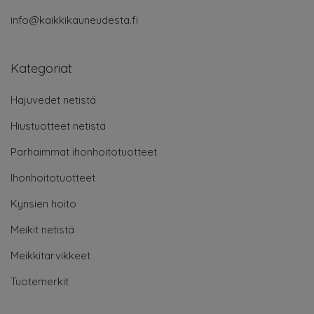
info@kaikkikauneudesta.fi
Kategoriat
Hajuvedet netistä
Hiustuotteet netistä
Parhaimmat ihonhoitotuotteet
Ihonhoitotuotteet
Kynsien hoito
Meikit netistä
Meikkitarvikkeet
Tuotemerkit