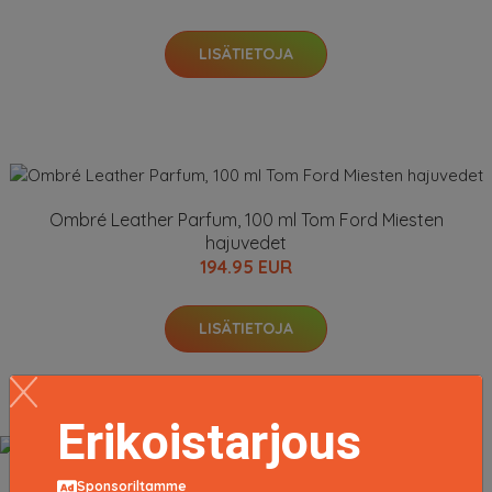
LISÄTIETOJA
Ombré Leather Parfum, 100 ml Tom Ford Miesten
hajuvedet
194.95 EUR
LISÄTIETOJA
Erikoistarjous
Sponsoriltamme