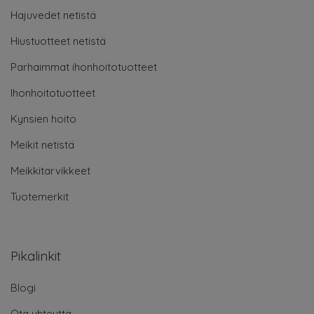
Hajuvedet netistä
Hiustuotteet netistä
Parhaimmat ihonhoitotuotteet
Ihonhoitotuotteet
Kynsien hoito
Meikit netistä
Meikkitarvikkeet
Tuotemerkit
Pikalinkit
Blogi
Ota yhteyttä