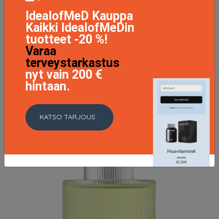
Tom Ford Black Orchid Eau de Parfum, 10 ml Tom Ford
IdealofMeD Kauppa
Naisten hajuvedet
Kaikki IdealofMeDin
35.5 EUR
tuotteet -20 %!
Varaa
LISÄTIETOJA
terveystarkastus
nyt vain 200 €
hintaan.
KATSO TARJOUS