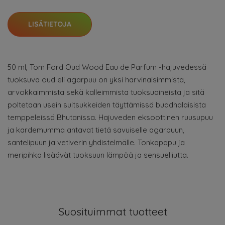
LISÄTIETOJA
50 ml, Tom Ford Oud Wood Eau de Parfum -hajuvedessä
tuoksuva oud eli agarpuu on yksi harvinaisimmista,
arvokkaimmista sekä kalleimmista tuoksuaineista ja sitä
poltetaan usein suitsukkeiden täyttämissä buddhalaisista
temppeleissä Bhutanissa. Hajuveden eksoottinen ruusupuu
ja kardemumma antavat tietä savuiselle agarpuun,
santelipuun ja vetiverin yhdistelmälle. Tonkapapu ja
meripihka lisäävät tuoksuun lämpöä ja sensuelliutta.
Suosituimmat tuotteet