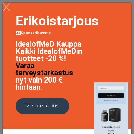
Erikoistarjous
Sponsoriltamme
IdealofMeD Kauppa
Kaikki IdealofMeDin
tuotteet -20 %!
Varaa
terveystarkastus
nyt vain 200 €
hintaan.
KATSO TARJOUS