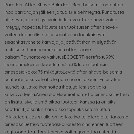
Pare-Feu After-Shave Balm For Men -balsami kosteuttaa
ihoa parranajon jälkeen ja tuo sille pehmeyttä. Punoitusta
hillitsevä ja ihon hyvinvointia tukeva after-shave-voide
imeytyy nopeasti. Mausteisen tuoksuisen after shave -
voiteen luonnolliset ainesosat ennaltaehkäisevät
sisäänkasvaneita karvoja ja jättävät ihon miellyttävän
tuntuiseksi.Luonnonmukainen after-shave-
balsamiRauhoittava vaikutusECOCERT-sertifioitu99%
luonnonmukainen koostumus23.3% luomulaatuisia
ainesosiaKoko: 75 mlKäyttöLevitä after-shave-balsamia
puhtaalle ja kuivalle iholle parranajon jälkeen. Ei tarvitse
huuhdella. Jatka ihonhoitoa ihotyypillesi sopivalla
kasvovoiteella.AinesosatHuomioithan, että ainesosaluettelo
on lisätty sivulle yhtä aikaa tuotteen kanssa ja on siksi
saattanut joissakin harvoissa tapauksissa muuttua
jälkikäteen. Jos sinulla on herkkä iho tai allergioita, tarkasta
ainesosaluettelo tuotepakkauksesta aina ennen tuotteen
käyttöönottoa. Tarvittaessa voit myös ottaa yhteyttä