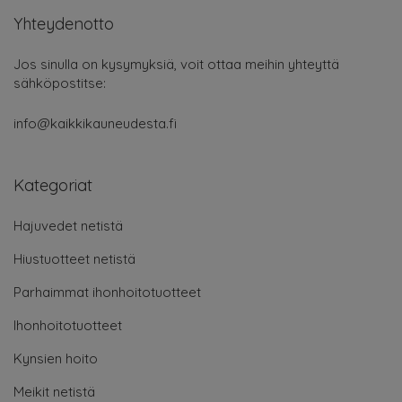
Yhteydenotto
Jos sinulla on kysymyksiä, voit ottaa meihin yhteyttä
sähköpostitse:
info@kaikkikauneudesta.fi
Kategoriat
Hajuvedet netistä
Hiustuotteet netistä
Parhaimmat ihonhoitotuotteet
Ihonhoitotuotteet
Kynsien hoito
Meikit netistä