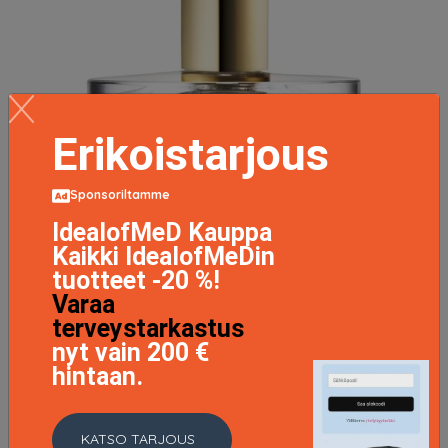
Erikoistarjous
Sponsoriltamme
IdealofMeD Kauppa
Kaikki IdealofMeDin
tuotteet -20 %!
Varaa
terveystarkastus
nyt vain 200 €
hintaan.
Zarkoperfume Oud'Ish Eau De Perfume 100 ml
118.9 EUR
KATSO TARJOUS