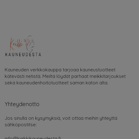
Kauneuden verkkokauppa tarjoaa kauneustuotteet
kätevästi netistä. Meiltä löydät parhaat meikkitarjoukset
sekä kauneudenhoitotuotteet saman katon alta.
Yhteydenotto
Jos sinulla on kysymyksiä, voit ottaa meihin yhteyttä
sähköpostitse:
info@kaikkikauneudesta.fi