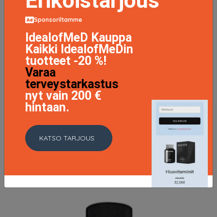
Erikoistarjous
Sponsoriltamme
IdealofMeD Kauppa
Kaikki IdealofMeDin
tuotteet -20 %!
Varaa
terveystarkastus
nyt vain 200 €
hintaan.
Eco Therapy Revive Duo, Maria Nila Shampoo
55.71 EUR
KATSO TARJOUS
LISÄTIETOJA