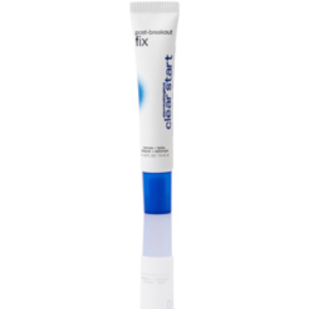
arjous
auppa
MeDin tuotteet -20 %!