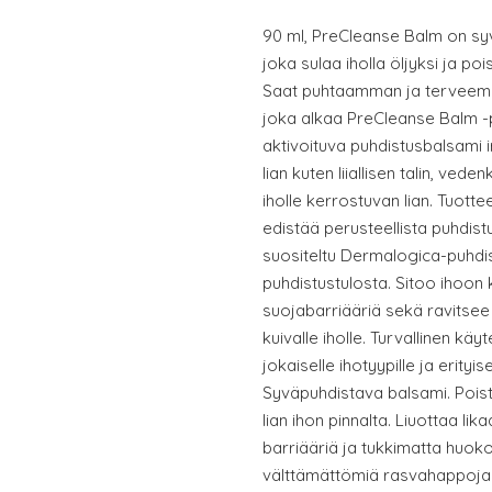
90 ml, PreCleanse Balm on sy
joka sulaa iholla öljyksi ja poi
Saat puhtaamman ja terveemm
joka alkaa PreCleanse Balm -
aktivoituva puhdistusbalsami 
lian kuten liiallisen talin, ved
iholle kerrostuvan lian. Tuot
edistää perusteellista puhdist
suositeltu Dermalogica-puhdis
puhdistustulosta. Sitoo ihoon 
suojabarriääriä sekä ravitsee 
kuivalle iholle. Turvallinen käy
jokaiselle ihotyypille ja erityis
Syväpuhdistava balsami. Poista
lian ihon pinnalta. Liuottaa li
barriääriä ja tukkimatta huoko
välttämättömiä rasvahappoja s