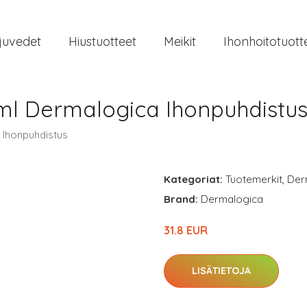
juvedet
Hiustuotteet
Meikit
Ihonhoitotuott
ml Dermalogica Ihonpuhdistu
 Ihonpuhdistus
Kategoriat:
Tuotemerkit
,
Der
Brand:
Dermalogica
31.8 EUR
LISÄTIETOJA