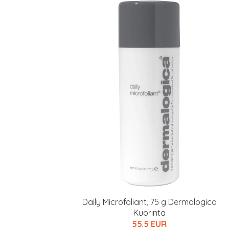
Erikoist
Sponsoriltamme
Daily Microfoliant, 75 g Dermalogica
IdealofMeD K
Kuorinta
Kaikki Idealof
55.5 EUR