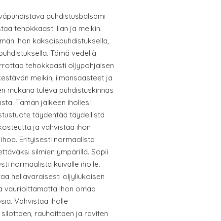
väpuhdistava puhdistusbalsami
staa tehokkaasti lian ja meikin.
än ihon kaksoispuhdistuksella,
puhdistuksella. Tämä vedellä
irrottaa tehokkaasti öljypohjaisen
enkestävän meikin, ilmansaasteet ja
teen mukana tuleva puhdistuskinnas
usta. Tämän jälkeen ihollesi
tustuote täydentää täydellistä
kosteutta ja vahvistaa ihon
ihoa. Erityisesti normaalista
tettäväksi silmien ympärillä. Sopii
esti normaalista kuivalle iholle.
a hellävaraisesti öljyliukoisen
kaa vaurioittamatta ihon omaa
sia. Vahvistaa iholle
ilottaen, rauhoittaen ja raviten