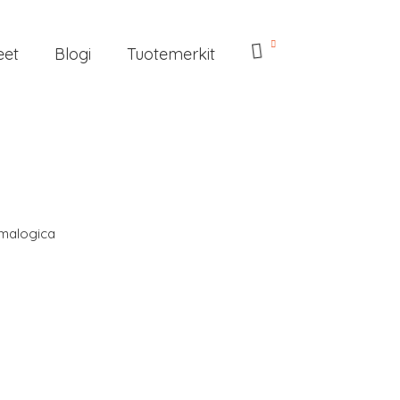
eet
Blogi
Tuotemerkit
s
malogica