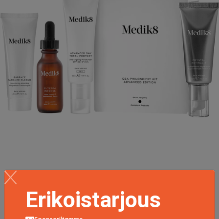
CSA Philosophy Kit Advanced Edition, Medik8 Kasvoille
218.95 EUR
Erikoistarjous
LISÄTIETOJA