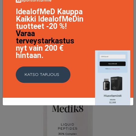
Sponsoriltamme
IdealofMeD Kauppa
Kaikki IdealofMeDin
tuotteet -20 %!
Varaa
terveystarkastus
nyt vain 200 €
hintaan.
KATSO TARJOUS