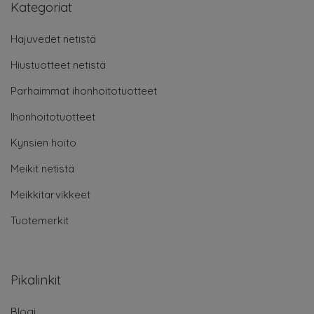
Kategoriat
Hajuvedet netistä
Hiustuotteet netistä
Parhaimmat ihonhoitotuotteet
Ihonhoitotuotteet
Kynsien hoito
Meikit netistä
Meikkitarvikkeet
Tuotemerkit
Pikalinkit
Blogi