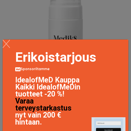
Erikoistarjous
Sponsoriltamme
IdealofMeD Kauppa
Kaikki IdealofMeDin
tuotteet -20 %!
Varaa
terveystarkastus
Clarifying Foam, 150 ml Medik8 Kasvojen puhdistus
nyt vain 200 €
25.9 EUR
hintaan.