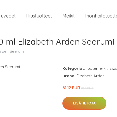
juvedet
Hiustuotteet
Meikit
Ihonhoitotuott
0 ml Elizabeth Arden Seerumi
 Arden Seerumi
Kategoriat:
Tuotemerkit
,
Eliz
Brand:
Elizabeth Arden
61.12 EUR
81.5 EUR
LISÄTIETOJA