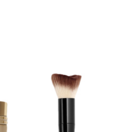
arjous
auppa
MeDin tuotteet -20 %!