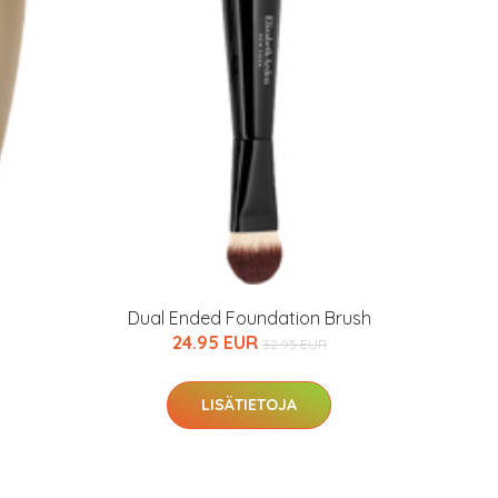
arkastus
nyt vain 200 €
Dual Ended Foundation Brush
24.95 EUR
32.95 EUR
LISÄTIETOJA