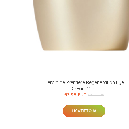
Varaa terveyst
hintaan.
KATSO TARJOUS
Ceramide Premiere Regeneration Eye
Cream 15ml
53.95 EUR
68.94 EUR
LISÄTIETOJA