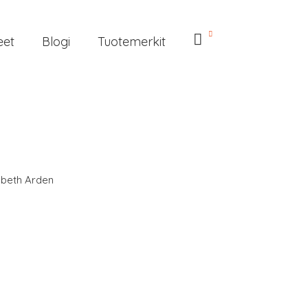
eet
Blogi
Tuotemerkit
abeth Arden