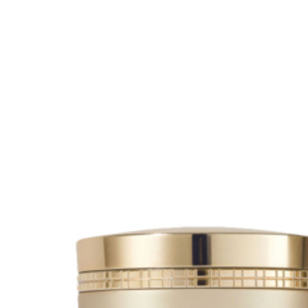
Erikoist
Sponsoriltamme
IdealofMeD K
Kaikki Idealof