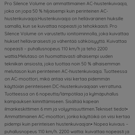
Pro Silence Volume on ammattimainen AC-hiustenkuivaaja,
joka on jopa 50 % hiljaisempi kuin perinteinen AC-
hiustenkuivaaja.Hiustenkuivaaja on hellävarainen hiuksille
samalla, kun se kuivattaa nopeasti ja tehokkaasti. Pro
Silence Volume on varustettu ionitoiminnolla, joka kuivattaa
hiukset hellävaraisesti ja vähentää sähköisyyttä. Kuivattaa
nopeasti – puhallusnopeus 110 km/h ja teho 2200
wattia.Melutaso on huomattavasti alhaisempi uuden
tekniikan ansiosta, joka tuottaa noin 50 % alhaisemman
melutason kuin perinteinen AC-hiustenkuivaaja. Tuotteessa
on AC-moottori, mikä antaa viisi kertaa pidemmän
käyttöiän perinteiseen DC-hiustenkuivaajaan verrattuna.
Tuotteessa on 6 nopeutta/lämpötilaa ja kylmäpuhallus
kampauksen kiinnittämiseen. Sisältää kapean
ilmankeskittimen 6 mm ja volyymisuuttimen.Tekniset tiedot•
Ammattimainen AC-moottori, jonka käyttöikä on viisi kertaa
pidempi kuin perinteisen hiustenkuivaajan• Nopea kuivaus –
puhallusnopeus 110 km/h. 2200 wattia: kuivattaa nopeasti ja