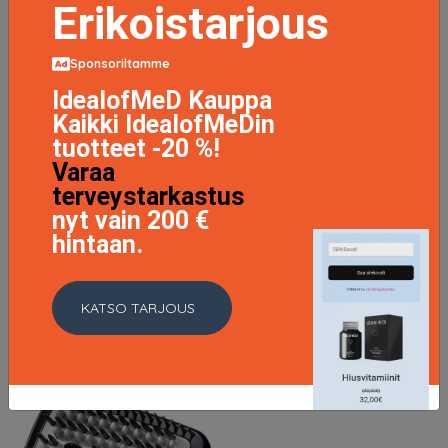
Erikoistarjous
Sponsoriltamme
IdealofMeD Kauppa
Bronze Shimmer 235, Babyliss Suoristusraudat
Kaikki IdealofMeDin
62.9 EUR
tuotteet -20 %!
Varaa
LISÄTIETOJA
terveystarkastus
nyt vain 200 €
hintaan.
KATSO TARJOUS