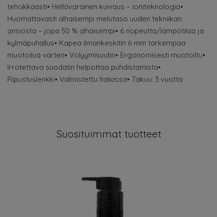
tehokkaasti• Hellävarainen kuivaus – ioniteknologia•
Huomattavasti alhaisempi melutaso uuden tekniikan
ansiosta – jopa 50 % alhaisempi• 6 nopeutta/lämpötilaa ja
kylmäpuhallus• Kapea ilmankeskitin 6 mm tarkempaa
muotoilua varten• Volyymisuutin• Ergonomisesti muotoiltu•
Irrotettava suodatin helpottaa puhdistamista•
Ripustuslenkki• Valmistettu Italiassa• Takuu: 3 vuotta
Suosituimmat tuotteet