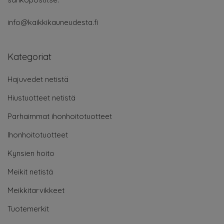
info@kaikkikauneudesta.fi
Kategoriat
Hajuvedet netistä
Hiustuotteet netistä
Parhaimmat ihonhoitotuotteet
Ihonhoitotuotteet
Kynsien hoito
Meikit netistä
Meikkitarvikkeet
Tuotemerkit