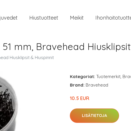
juvedet
Hiustuotteet
Meikit
Ihonhoitotuott
s 51 mm, Bravehead Hiusklipsit
ad Hiusklipsit & Hiuspinnit
Kategoriat:
Tuotemerkit
,
Bra
Brand:
Bravehead
10.5 EUR
LISÄTIETOJA