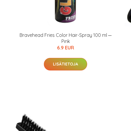
Bravehead Fries Color Hair-Spray 100 ml ─
Pink
6.9 EUR
LISÄTIETOJA
arjous
auppa
MeDin tuotteet -20 %!
arkastus
nyt vain 200 €