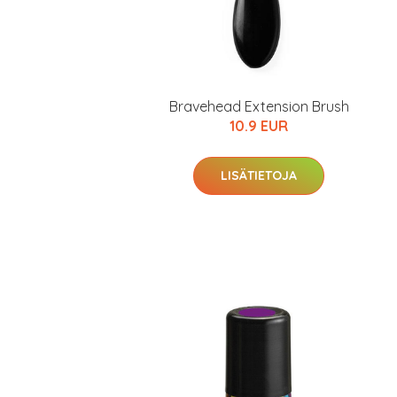
Bravehead Extension Brush
10.9 EUR
LISÄTIETOJA
Erikoist
Sponsoriltamme
IdealofMeD K
Kaikki Idealof
Varaa terveyst