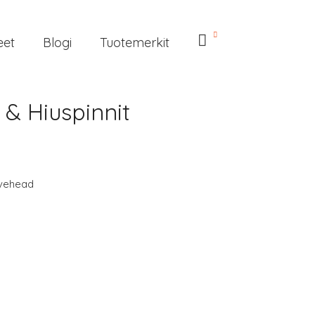
eet
Blogi
Tuotemerkit
 & Hiuspinnit
vehead