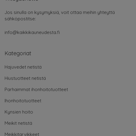
Jos sinulla on kysymyksiä, voit ottaa meihin yhteyttä
sähköpostitse:
info@kaikkikauneudesta.fi
Kategoriat
Hajuvedet netistä
Hiustuotteet netistä
Parhaimmat ihonhoitotuotteet
Ihonhoitotuotteet
Kynsien hoito
Meikit netistä
Meikkitarvikkeet