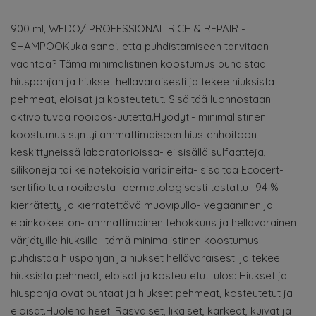
900 ml, WEDO/ PROFESSIONAL RICH & REPAIR -
SHAMPOOKuka sanoi, että puhdistamiseen tarvitaan
vaahtoa? Tämä minimalistinen koostumus puhdistaa
hiuspohjan ja hiukset hellävaraisesti ja tekee hiuksista
pehmeät, eloisat ja kosteutetut. Sisältää luonnostaan
aktivoituvaa rooibos-uutetta.Hyödyt:- minimalistinen
koostumus syntyi ammattimaiseen hiustenhoitoon
keskittyneissä laboratorioissa- ei sisällä sulfaatteja,
silikoneja tai keinotekoisia väriaineita- sisältää Ecocert-
sertifioitua rooibosta- dermatologisesti testattu- 94 %
kierrätetty ja kierrätettävä muovipullo- vegaaninen ja
eläinkokeeton- ammattimainen tehokkuus ja hellävarainen
värjätyille hiuksille- tämä minimalistinen koostumus
puhdistaa hiuspohjan ja hiukset hellävaraisesti ja tekee
hiuksista pehmeät, eloisat ja kosteutetutTulos: Hiukset ja
hiuspohja ovat puhtaat ja hiukset pehmeät, kosteutetut ja
eloisat.Huolenaiheet: Rasvaiset, likaiset, karkeat, kuivat ja