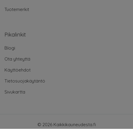
Tuotemerkit
Pikalinkit
Blogi
Ota yhteyttä
Käyttöehdot
Tietosuojakäytäntö
Sivukartta
© 2026 Kaikkikauneudesta.fi