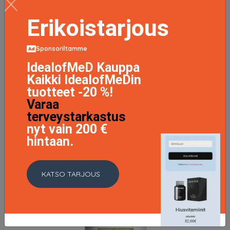
Erikoistarjous
LISÄTIETOJA
Sponsoriltamme
IdealofMeD Kauppa
Kaikki IdealofMeDin
tuotteet -20 %!
Varaa
terveystarkastus
nyt vain 200 €
hintaan.
KATSO TARJOUS