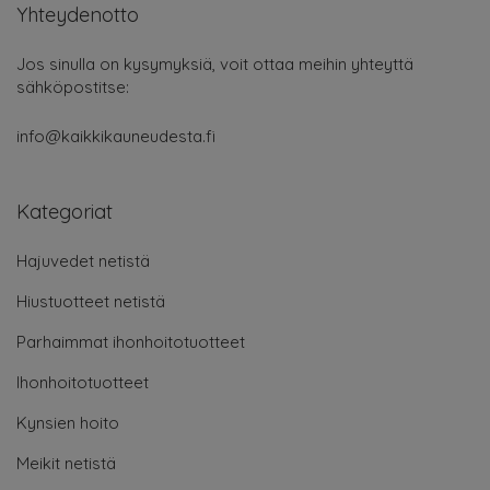
Yhteydenotto
Jos sinulla on kysymyksiä, voit ottaa meihin yhteyttä
sähköpostitse:
info@kaikkikauneudesta.fi
Kategoriat
Hajuvedet netistä
Hiustuotteet netistä
Parhaimmat ihonhoitotuotteet
Ihonhoitotuotteet
Kynsien hoito
Meikit netistä