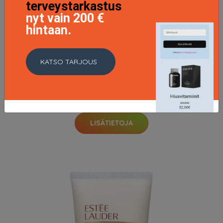
terveystarkastus
nyt vain 200 €
hintaan.
KATSO TARJOUS
Bronze Goddess Powder Bronzer Medium Deep
53 EUR
LISÄTIETOJA