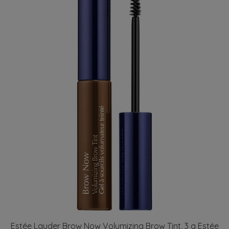
Estée Lauder Brow Now Volumizing Brow Tint, 3 g Estée