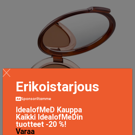
Erikoistarjous
Sponsoriltamme
IdealofMeD Kauppa
Kaikki IdealofMeDin
tuotteet -20 %!
Varaa